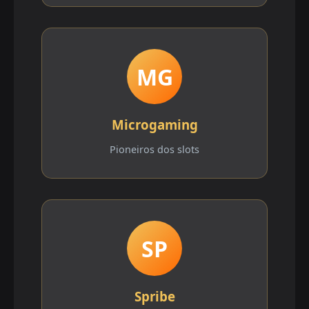
MG
Microgaming
Pioneiros dos slots
SP
Spribe