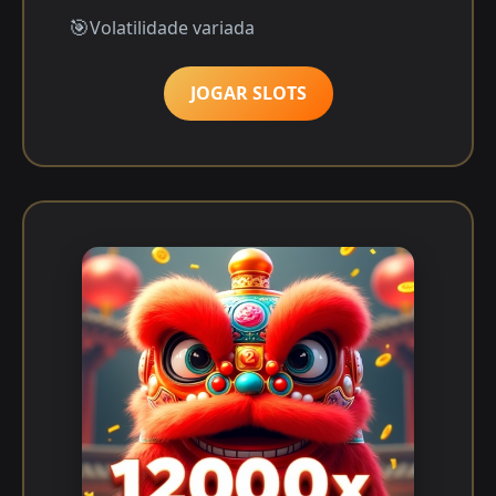
Volatilidade variada
JOGAR SLOTS