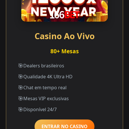
Casino Ao Vivo
80+ Mesas
Dealers brasileiros
Qualidade 4K Ultra HD
Chat em tempo real
Mesas VIP exclusivas
Disponível 24/7
ENTRAR NO CASINO