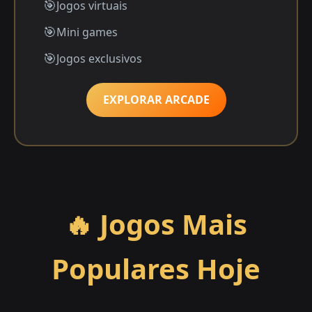
Jogos virtuais
Mini games
Jogos exclusivos
EXPLORAR ARCADE
🔥 Jogos Mais
Populares Hoje