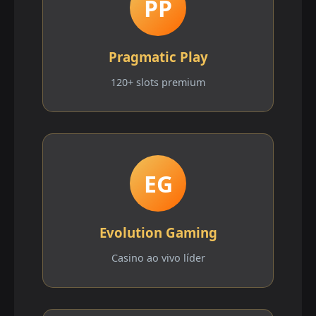
PP
Pragmatic Play
120+ slots premium
EG
Evolution Gaming
Casino ao vivo líder