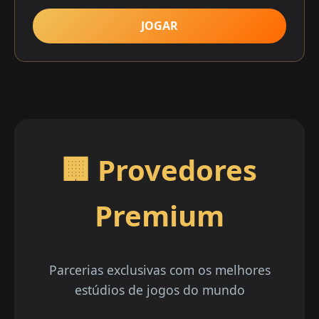
JOGAR
🏢 Provedores
Premium
Parcerias exclusivas com os melhores
estúdios de jogos do mundo