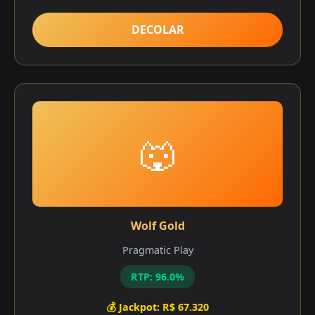
DECOLAR
🐺
Wolf Gold
Pragmatic Play
RTP: 96.0%
💰 Jackpot: R$ 67.320