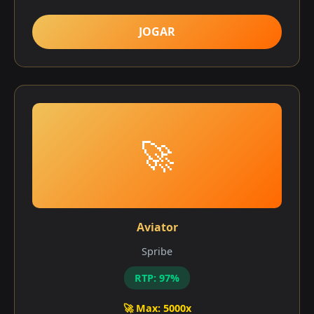
JOGAR
🚀
Aviator
Spribe
RTP: 97%
🚀 Max: 5000x