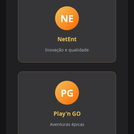
NE
NetEnt
Inovação e qualidade
PG
Play'n GO
Aventuras épicas