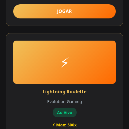
JOGAR
⚡
Lightning Roulette
Evolution Gaming
Ao Vivo
⚡ Max: 500x