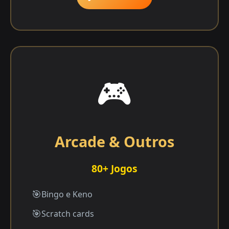
🎮
Arcade & Outros
80+ Jogos
Bingo e Keno
Scratch cards