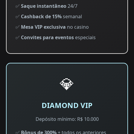
✅
Saque instantâneo
24/7
✅
Cashback de 15%
semanal
✅
Mesa VIP exclusiva
no casino
✅
Convites para eventos
especiais
💎
DIAMOND VIP
Depósito mínimo: R$ 10.000
✅
Bônus de 300%
+ todos os anteriores