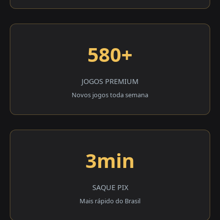
580+
JOGOS PREMIUM
Novos jogos toda semana
3min
SAQUE PIX
Mais rápido do Brasil