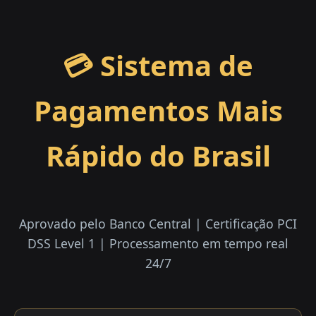
💳 Sistema de
Pagamentos Mais
Rápido do Brasil
Aprovado pelo Banco Central | Certificação PCI
DSS Level 1 | Processamento em tempo real
24/7