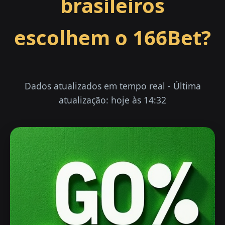
brasileiros
escolhem o 166Bet?
Dados atualizados em tempo real - Última
atualização: hoje às 14:32