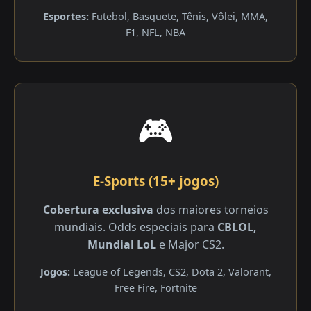
Esportes:
Futebol, Basquete, Tênis, Vôlei, MMA,
F1, NFL, NBA
🎮
E-Sports (15+ jogos)
Cobertura exclusiva
dos maiores torneios
mundiais. Odds especiais para
CBLOL,
Mundial LoL
e Major CS2.
Jogos:
League of Legends, CS2, Dota 2, Valorant,
Free Fire, Fortnite