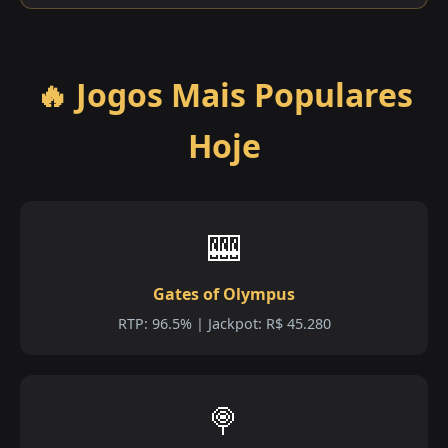
🔥 Jogos Mais Populares
Hoje
🎰
Gates of Olympus
RTP: 96.5% | Jackpot: R$ 45.280
🍭