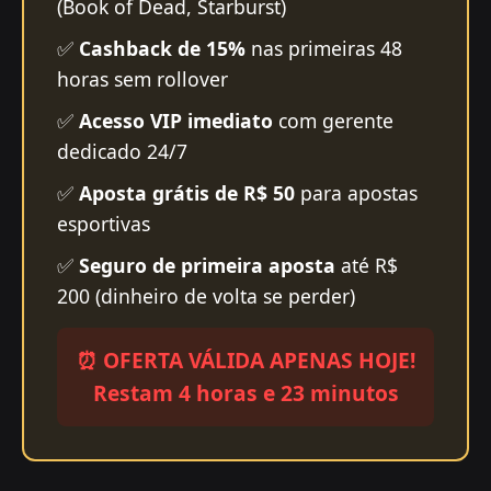
(Book of Dead, Starburst)
✅
Cashback de 15%
nas primeiras 48
horas sem rollover
✅
Acesso VIP imediato
com gerente
dedicado 24/7
✅
Aposta grátis de R$ 50
para apostas
esportivas
✅
Seguro de primeira aposta
até R$
200 (dinheiro de volta se perder)
⏰ OFERTA VÁLIDA APENAS HOJE!
Restam 4 horas e 23 minutos