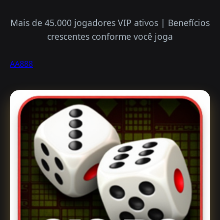
Mais de 45.000 jogadores VIP ativos | Benefícios
crescentes conforme você joga
AA888