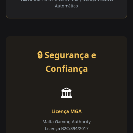
Automático
🔒 Segurança e
Confiança
🏛️
Licença MGA
Malta Gaming Authority
Licença B2C/394/2017