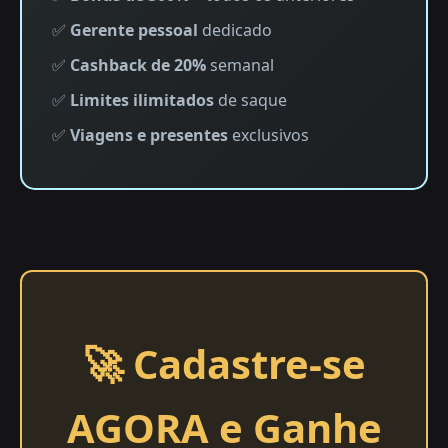
✅
Gerente pessoal
dedicado
✅
Cashback de 20%
semanal
✅
Limites ilimitados
de saque
✅
Viagens e presentes
exclusivos
🚀 Cadastre-se
AGORA e Ganhe