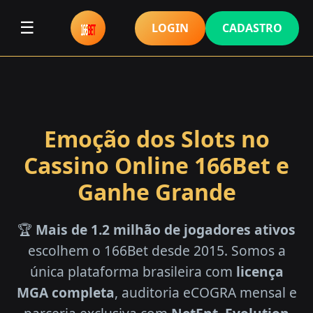
☰
LOGIN
CADASTRO
Emoção dos Slots no
Cassino Online 166Bet e
Ganhe Grande
🏆
Mais de 1.2 milhão de jogadores ativos
escolhem o 166Bet desde 2015. Somos a
única plataforma brasileira com
licença
MGA completa
, auditoria eCOGRA mensal e