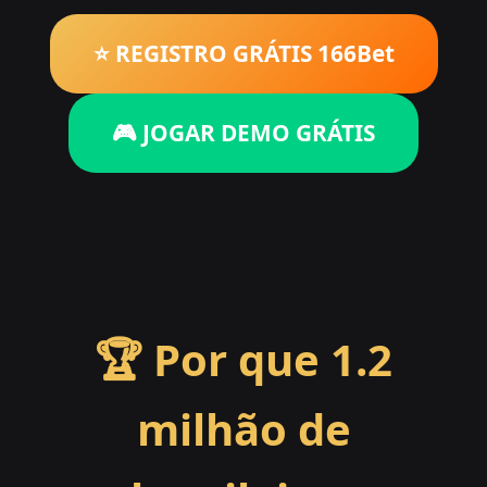
⭐ REGISTRO GRÁTIS 166Bet
🎮 JOGAR DEMO GRÁTIS
🏆 Por que 1.2
milhão de