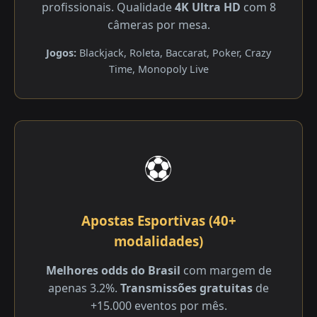
profissionais. Qualidade
4K Ultra HD
com 8
câmeras por mesa.
Jogos:
Blackjack, Roleta, Baccarat, Poker, Crazy
Time, Monopoly Live
⚽
Apostas Esportivas (40+
modalidades)
Melhores odds do Brasil
com margem de
apenas 3.2%.
Transmissões gratuitas
de
+15.000 eventos por mês.