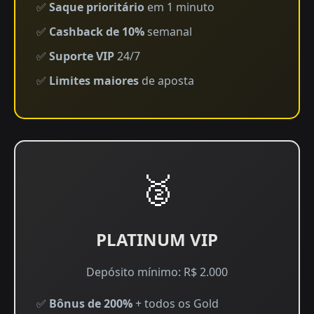
✅
Saque prioritário
em 1 minuto
✅
Cashback de 10%
semanal
✅
Suporte VIP
24/7
✅
Limites maiores
de aposta
🥈
PLATINUM VIP
Depósito mínimo: R$ 2.000
✅
Bônus de 200%
+ todos os Gold