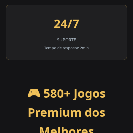
24/7
SUPORTE
Tempo de resposta: 2min
🎮 580+ Jogos
Premium dos
Melhores