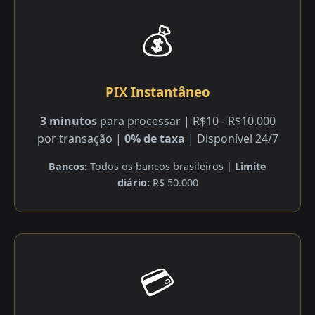
💰
PIX Instantâneo
3 minutos
para processar | R$10 - R$10.000
por transação |
0% de taxa
| Disponível 24/7
Bancos:
Todos os bancos brasileiros |
Limite
diário:
R$ 50.000
💳