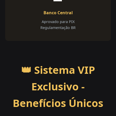
Banco Central
Aprovado para PIX
Regulamentação BR
👑 Sistema VIP
Exclusivo -
Benefícios Únicos