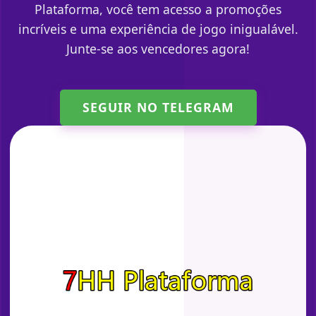
Plataforma, você tem acesso a promoções
incríveis e uma experiência de jogo inigualável.
Junte-se aos vencedores agora!
SEGUIR NO TELEGRAM