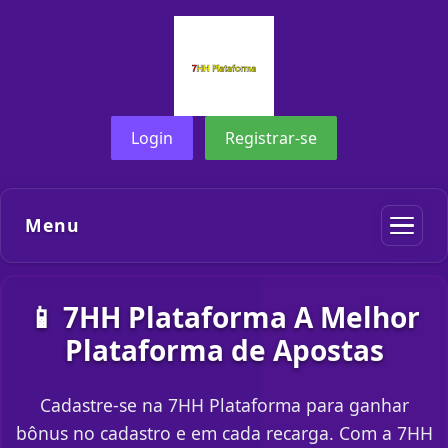
Login
Registrar-se
Menu
📱 7HH Plataforma A Melhor
Plataforma de Apostas
Cadastre-se na 7HH Plataforma para ganhar
bônus no cadastro e em cada recarga. Com a 7HH