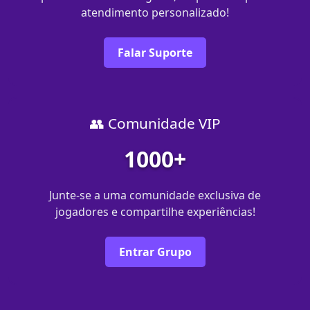
atendimento personalizado!
Falar Suporte
👥 Comunidade VIP
1000+
Junte-se a uma comunidade exclusiva de
jogadores e compartilhe experiências!
Entrar Grupo