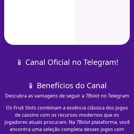
📱 Canal Oficial no Telegram!
📱 Benefícios do Canal
Descubra as vantagens de seguir a 7Bslot no Telegram
Os Fruit Slots combinam a essência clássica dos jogos
de cassino com os recursos modernos que os
jogadores atuais procuram. Na 7Bslot plataforma, você
encontra uma seleção completa desses jogos com