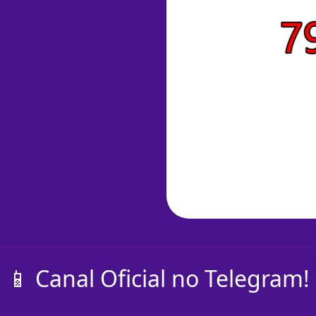
📱 Canal Oficial no Telegram!