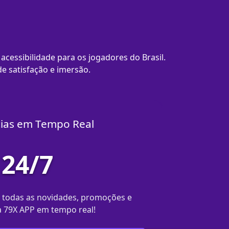
acessibilidade para os jogadores do Brasil.
e satisfação e imersão.
cias em Tempo Real
24/7
e todas as novidades, promoções e
a 79X APP em tempo real!