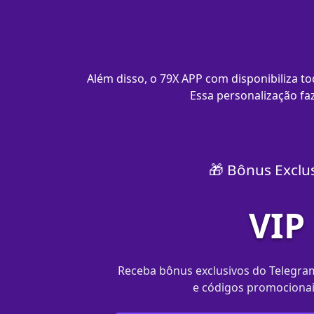
Além disso, o 79X APP com​ disponibiliza t
Essa personalização fa
🎁 Bônus Exclu
VIP
Receba bônus exclusivos do Telegra
e códigos promocionai