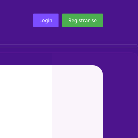
Login
Registrar-se