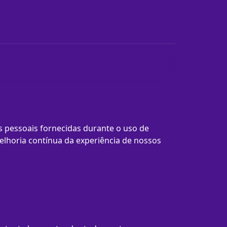
s pessoais fornecidas durante o uso de
elhoria contínua da experiência de nossos