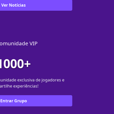
Ver Notícias
Comunidade VIP
1000+
unidade exclusiva de jogadores e
rtilhe experiências!
Entrar Grupo