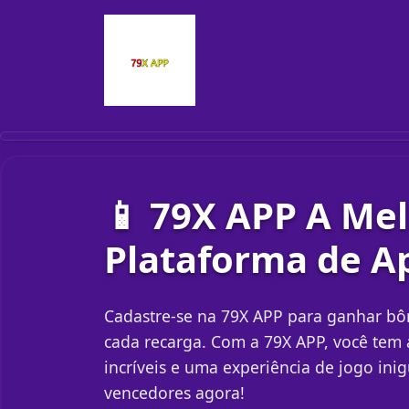
📱 79X APP A Me
Plataforma de A
Cadastre-se na 79X APP para ganhar bô
cada recarga. Com a 79X APP, você tem
incríveis e uma experiência de jogo inig
vencedores agora!