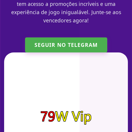
tem acesso a promoções incríveis e uma
experiência de jogo inigualável. Junte-se aos
vencedores agora!
SEGUIR NO TELEGRAM