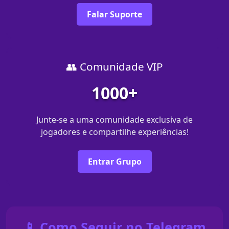
Falar Suporte
👥 Comunidade VIP
1000+
Junte-se a uma comunidade exclusiva de
jogadores e compartilhe experiências!
Entrar Grupo
📱 Como Seguir no Telegram