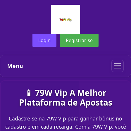
Login
Registrar-se
Menu
📱 79W Vip A Melhor
Plataforma de Apostas
Cadastre-se na 79W Vip para ganhar bônus no
cadastro e em cada recarga. Com a 79W Vip, você