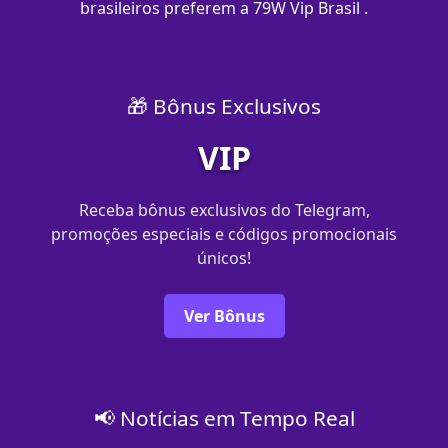
brasileiros preferem a 79W Vip Brasil .
🎁 Bônus Exclusivos
VIP
Receba bônus exclusivos do Telegram,
promoções especiais e códigos promocionais
únicos!
Ver Bônus
📢 Notícias em Tempo Real