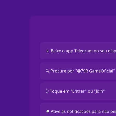
📱 Baixe o app Telegram no seu disp
🔍 Procure por "@79R GameOficial"
👆 Toque em "Entrar" ou "Join"
🔔 Ative as notificações para não p