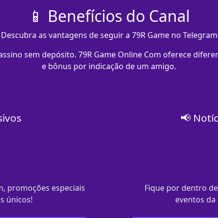
📱 Benefícios do Canal
Descubra as vantagens de seguir a 79R Game no Telegram
assino sem depósito. 79R Game Online Com oferece difere
e bônus por indicação de um amigo.
sivos
📢 Notí
m, promoções especiais
Fique por dentro d
s únicos!
eventos da