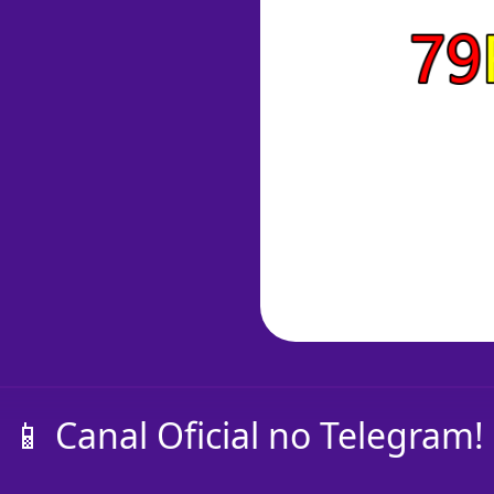
📱 Canal Oficial no Telegram!