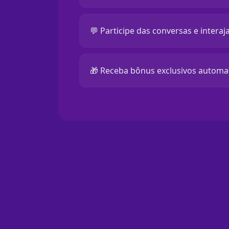
💬 Participe das conversas e interaj
🎁 Receba bônus exclusivos autom