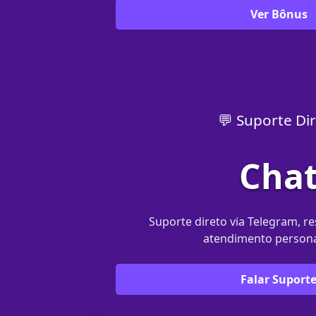
Ver Bônus
💬 Suporte Di
Cha
Suporte direto via Telegram, r
atendimento persona
Falar Suport