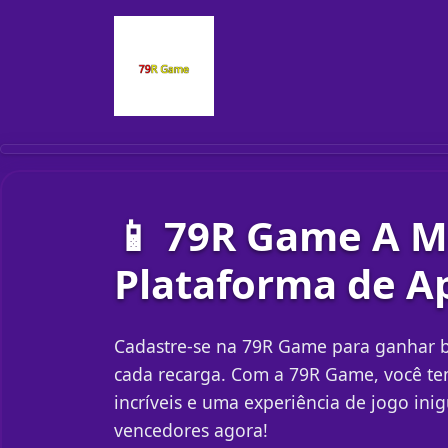
📱 79R Game A M
Plataforma de A
Cadastre-se na 79R Game para ganhar 
cada recarga. Com a 79R Game, você t
incríveis e uma experiência de jogo inig
vencedores agora!