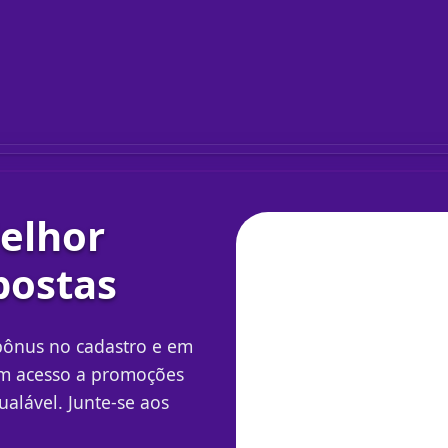
elhor
postas
bônus no cadastro e em
em acesso a promoções
ualável. Junte-se aos