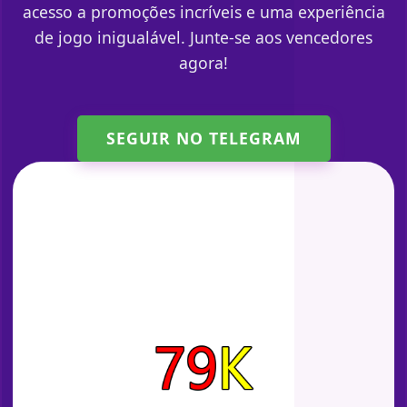
acesso a promoções incríveis e uma experiência
de jogo inigualável. Junte-se aos vencedores
agora!
SEGUIR NO TELEGRAM