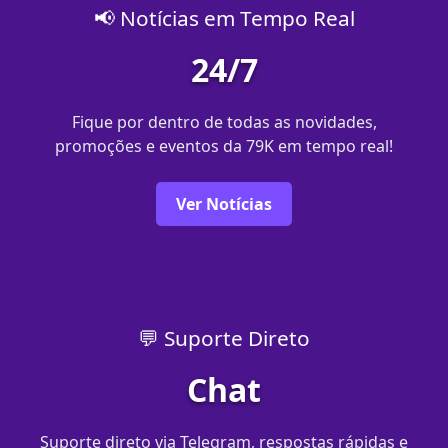
📢 Notícias em Tempo Real
24/7
Fique por dentro de todas as novidades,
promoções e eventos da 79K em tempo real!
Ver Notícias
💬 Suporte Direto
Chat
Suporte direto via Telegram, respostas rápidas e