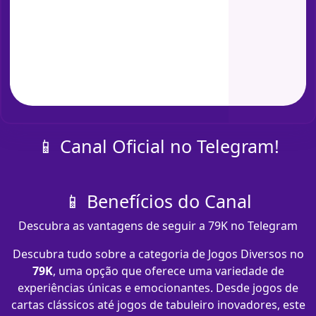
📱 Canal Oficial no Telegram!
📱 Benefícios do Canal
Descubra as vantagens de seguir a 79K no Telegram
Descubra tudo sobre a categoria de Jogos Diversos no
79K
, uma opção que oferece uma variedade de
experiências únicas e emocionantes. Desde jogos de
cartas clássicos até jogos de tabuleiro inovadores, este