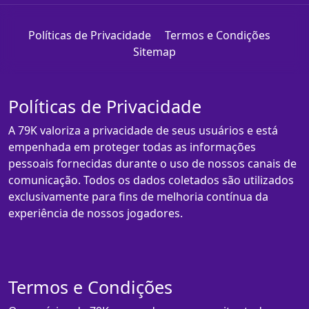
Políticas de Privacidade
Termos e Condições
Sitemap
Políticas de Privacidade
A 79K valoriza a privacidade de seus usuários e está
empenhada em proteger todas as informações
pessoais fornecidas durante o uso de nossos canais de
comunicação. Todos os dados coletados são utilizados
exclusivamente para fins de melhoria contínua da
experiência de nossos jogadores.
Termos e Condições