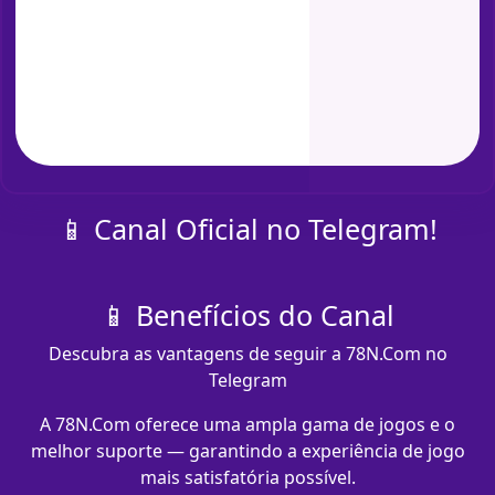
📱 Canal Oficial no Telegram!
📱 Benefícios do Canal
Descubra as vantagens de seguir a 78N.Com no
Telegram
A 78N.Com oferece uma ampla gama de jogos e o
melhor suporte — garantindo a experiência de jogo
mais satisfatória possível.