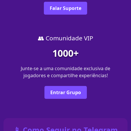
Falar Suporte
👥 Comunidade VIP
1000+
Junte-se a uma comunidade exclusiva de
jogadores e compartilhe experiências!
Entrar Grupo
📱 Como Seguir no Telegram