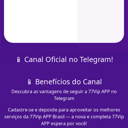
📱 Canal Oficial no Telegram!
📱 Benefícios do Canal
Descubra as vantagens de seguir a 77Vip APP no
Telegram
Cadastre-se e deposite para aproveitar os melhores
serviços da 77Vip APP Brasil — a nova e completa 77Vip
APP espera por você!