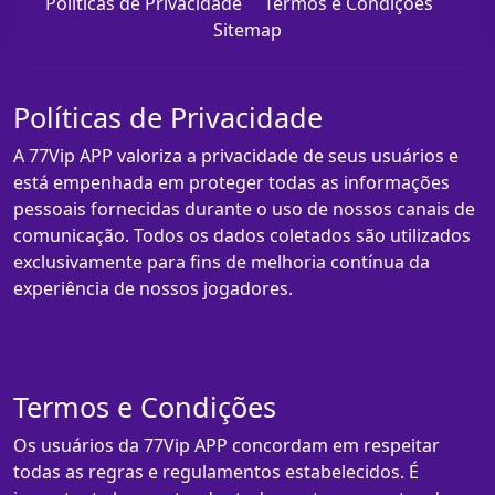
Políticas de Privacidade
Termos e Condições
Sitemap
Políticas de Privacidade
A 77Vip APP valoriza a privacidade de seus usuários e
está empenhada em proteger todas as informações
pessoais fornecidas durante o uso de nossos canais de
comunicação. Todos os dados coletados são utilizados
exclusivamente para fins de melhoria contínua da
experiência de nossos jogadores.
Termos e Condições
Os usuários da 77Vip APP concordam em respeitar
todas as regras e regulamentos estabelecidos. É