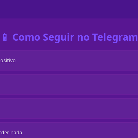
📱 Como Seguir no Telegram
ositivo
erder nada