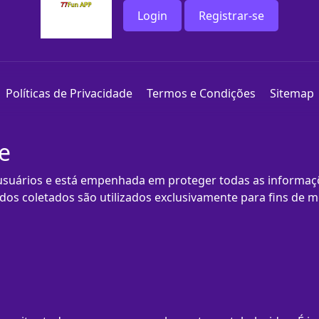
Login
Registrar-se
Políticas de Privacidade
Termos e Condições
Sitemap
de
 usuários e está empenhada em proteger todas as informaç
os coletados são utilizados exclusivamente para fins de m