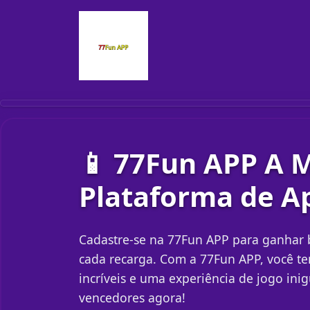
📱 77Fun APP A 
Plataforma de A
Cadastre-se na 77Fun APP para ganhar 
cada recarga. Com a 77Fun APP, você t
incríveis e uma experiência de jogo inig
vencedores agora!