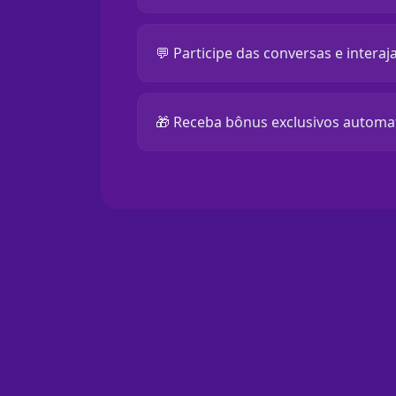
💬 Participe das conversas e interaj
🎁 Receba bônus exclusivos autom