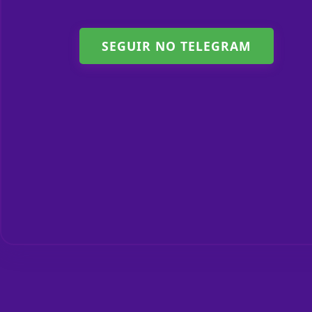
SEGUIR NO TELEGRAM