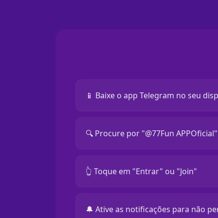
📱 Baixe o app Telegram no seu disp
🔍 Procure por "@77Fun APPOficial"
👆 Toque em "Entrar" ou "Join"
🔔 Ative as notificações para não p