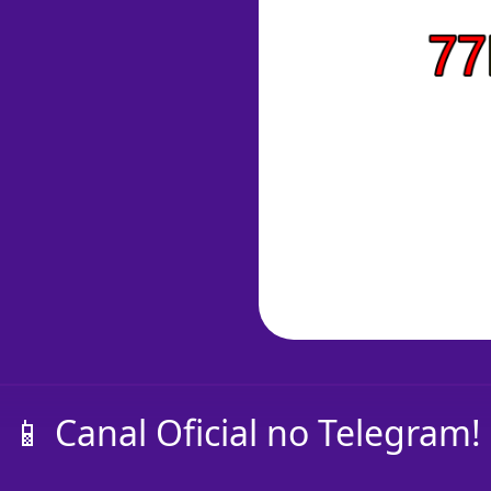
📱 Canal Oficial no Telegram!