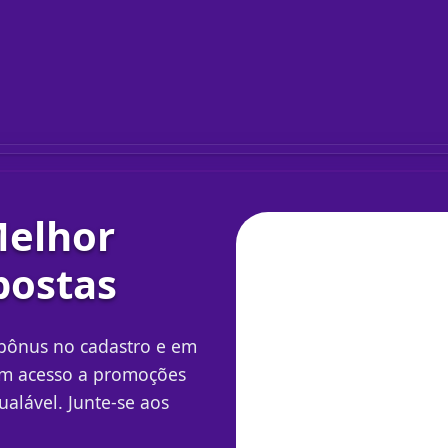
Melhor
postas
bônus no cadastro e em
em acesso a promoções
ualável. Junte-se aos