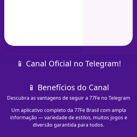
📱 Canal Oficial no Telegram!
📱 Benefícios do Canal
Descubra as vantagens de seguir a 77Fe no Telegram
Um aplicativo completo da 77Fe Brasil com ampla
informação — variedade de estilos, muitos jogos e
diversão garantida para todos.