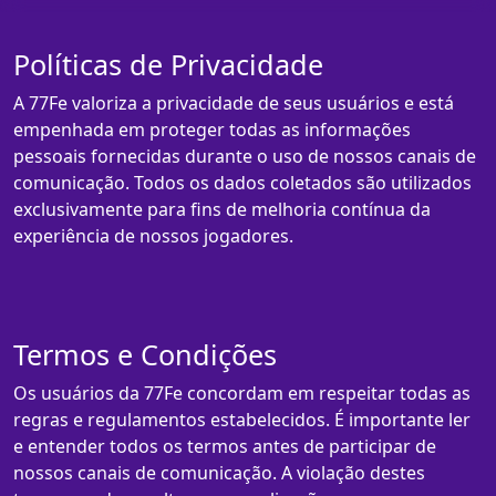
Políticas de Privacidade
A 77Fe valoriza a privacidade de seus usuários e está
empenhada em proteger todas as informações
pessoais fornecidas durante o uso de nossos canais de
comunicação. Todos os dados coletados são utilizados
exclusivamente para fins de melhoria contínua da
experiência de nossos jogadores.
Termos e Condições
Os usuários da 77Fe concordam em respeitar todas as
regras e regulamentos estabelecidos. É importante ler
e entender todos os termos antes de participar de
nossos canais de comunicação. A violação destes