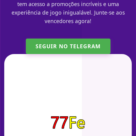
tem acesso a promoções incríveis e uma
experiência de jogo inigualável. Junte-se aos
vencedores agora!
SEGUIR NO TELEGRAM