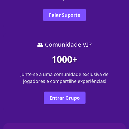
Falar Suporte
👥 Comunidade VIP
1000+
Junte-se a uma comunidade exclusiva de
jogadores e compartilhe experiências!
Entrar Grupo