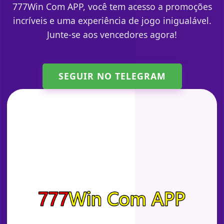
777Win Com APP, você tem acesso a promoções
incríveis e uma experiência de jogo inigualável.
Junte-se aos vencedores agora!
SEGUIR NO TELEGRAM