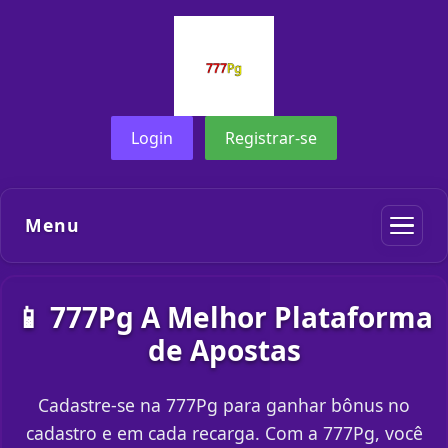
Login
Registrar-se
Menu
📱 777Pg A Melhor Plataforma
de Apostas
Cadastre-se na 777Pg para ganhar bônus no
cadastro e em cada recarga. Com a 777Pg, você