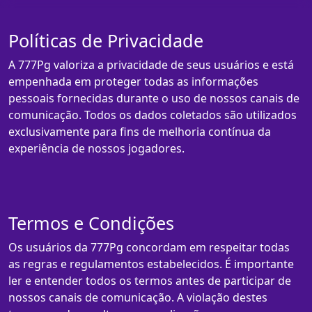
Políticas de Privacidade
A 777Pg valoriza a privacidade de seus usuários e está
empenhada em proteger todas as informações
pessoais fornecidas durante o uso de nossos canais de
comunicação. Todos os dados coletados são utilizados
exclusivamente para fins de melhoria contínua da
experiência de nossos jogadores.
Termos e Condições
Os usuários da 777Pg concordam em respeitar todas
as regras e regulamentos estabelecidos. É importante
ler e entender todos os termos antes de participar de
nossos canais de comunicação. A violação destes