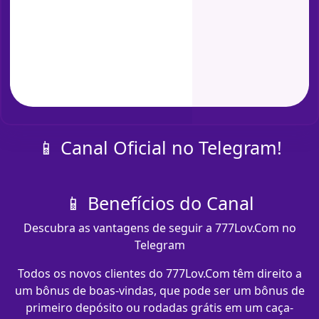
📱 Canal Oficial no Telegram!
📱 Benefícios do Canal
Descubra as vantagens de seguir a 777Lov.Com no
Telegram
Todos os novos clientes do 777Lov.Com têm direito a
um bônus de boas-vindas, que pode ser um bônus de
primeiro depósito ou rodadas grátis em um caça-