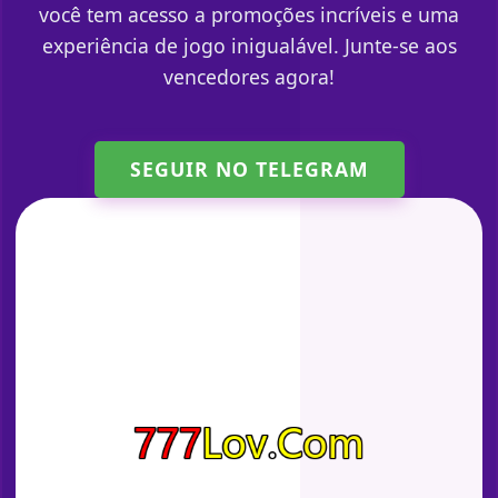
você tem acesso a promoções incríveis e uma
experiência de jogo inigualável. Junte-se aos
vencedores agora!
SEGUIR NO TELEGRAM