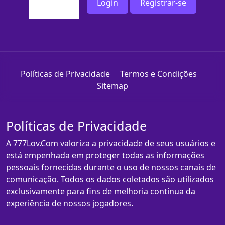
Login
Registrar-se
Políticas de Privacidade
Termos e Condições
Sitemap
Políticas de Privacidade
A 777Lov.Com valoriza a privacidade de seus usuários e
está empenhada em proteger todas as informações
pessoais fornecidas durante o uso de nossos canais de
comunicação. Todos os dados coletados são utilizados
exclusivamente para fins de melhoria contínua da
experiência de nossos jogadores.