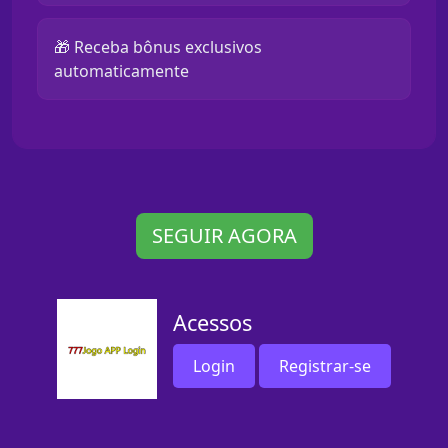
🎁 Receba bônus exclusivos
automaticamente
SEGUIR AGORA
Acessos
Login
Registrar-se