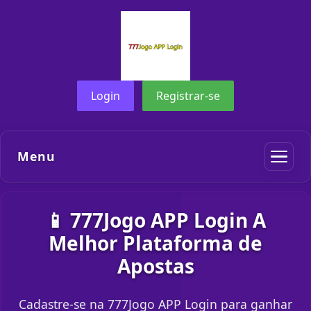
Login
Registrar-se
Menu
📱 777Jogo APP Login A
Melhor Plataforma de
Apostas
Cadastre-se na 777Jogo APP Login para ganhar