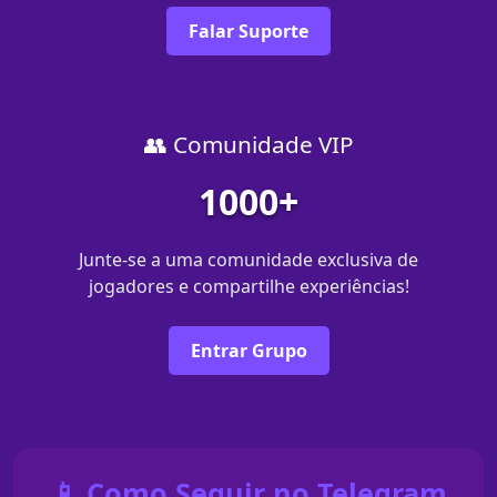
Falar Suporte
👥 Comunidade VIP
1000+
Junte-se a uma comunidade exclusiva de
jogadores e compartilhe experiências!
Entrar Grupo
📱 Como Seguir no Telegram