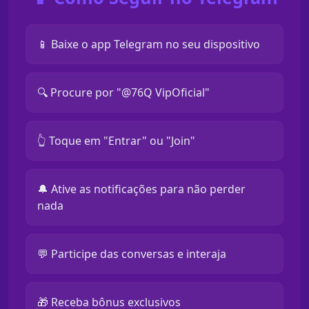
📱 Baixe o app Telegram no seu dispositivo
🔍 Procure por "@76Q VipOficial"
👆 Toque em "Entrar" ou "Join"
🔔 Ative as notificações para não perder
nada
💬 Participe das conversas e interaja
🎁 Receba bônus exclusivos