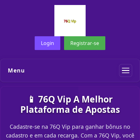
Login
Registrar-se
Menu
📱 76Q Vip A Melhor
Plataforma de Apostas
Cadastre-se na 76Q Vip para ganhar bônus no
cadastro e em cada recarga. Com a 76Q Vip, você