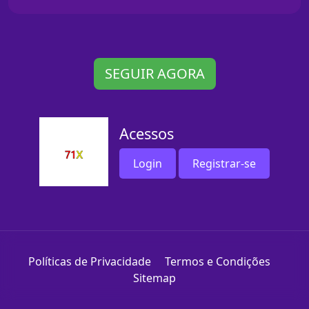
SEGUIR AGORA
Acessos
Login
Registrar-se
Políticas de Privacidade
Termos e Condições
Sitemap