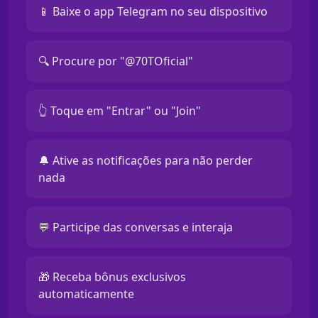
📱 Baixe o app Telegram no seu dispositivo
🔍 Procure por "@70TOficial"
👆 Toque em "Entrar" ou "Join"
🔔 Ative as notificações para não perder
nada
💬 Participe das conversas e interaja
🎁 Receba bônus exclusivos
automaticamente