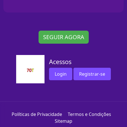
SEGUIR AGORA
Acessos
Login
Registrar-se
Políticas de Privacidade
Termos e Condições
Sitemap