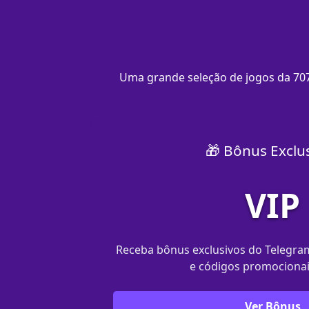
Uma grande seleção de jogos da 707
🎁 Bônus Exclu
VIP
Receba bônus exclusivos do Telegra
e códigos promocionai
Ver Bônus