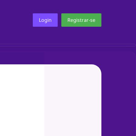
Login
Registrar-se