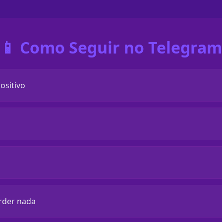
📱 Como Seguir no Telegram
ositivo
erder nada