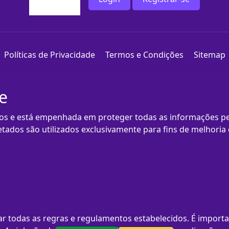
Políticas de Privacidade
Termos e Condições
Sitemap
de
rios e está empenhada em proteger todas as informações p
tados são utilizados exclusivamente para fins de melhoria
 todas as regras e regulamentos estabelecidos. É importa