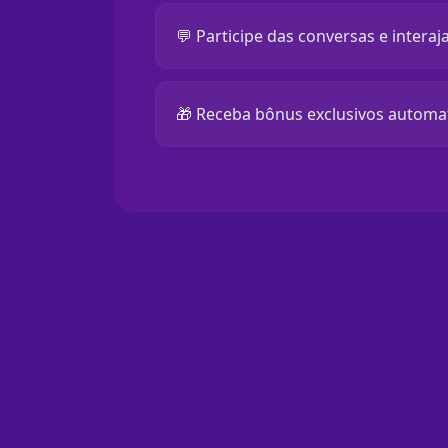
💬 Participe das conversas e interaj
🎁 Receba bônus exclusivos autom