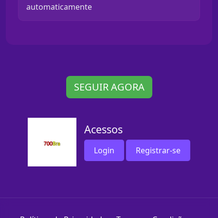
automaticamente
SEGUIR AGORA
Acessos
Login
Registrar-se