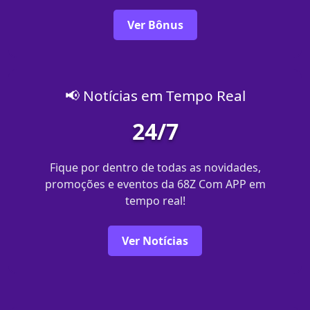
Ver Bônus
📢 Notícias em Tempo Real
24/7
Fique por dentro de todas as novidades,
promoções e eventos da 68Z Com APP em
tempo real!
Ver Notícias