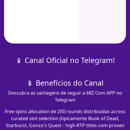
📱 Canal Oficial no Telegram!
📱 Benefícios do Canal
Descubra as vantagens de seguir a 68Z Com APP no
Telegram
Free spins allocation de 200 rounds distribuídas across
curated slot selection (tipicamente Book of Dead,
Starburst, Gonzo's Quest - high-RTP titles com proven