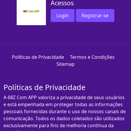
Acessos
Login
Registrar-se
Políticas de Privacidade
Termos e Condições
Sitemap
Políticas de Privacidade
A 68Z Com APP valoriza a privacidade de seus usuários
e está empenhada em proteger todas as informações
pessoais fornecidas durante o uso de nossos canais de
comunicação. Todos os dados coletados são utilizados
exclusivamente para fins de melhoria contínua da