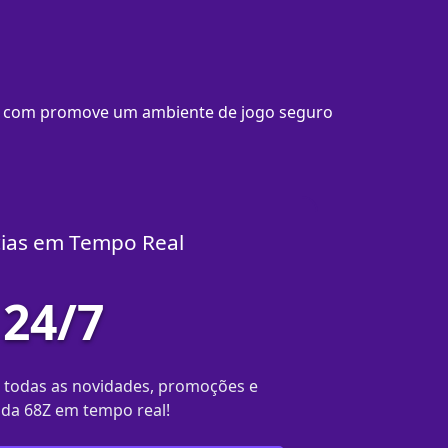
68Z com​ promove um ambiente de jogo seguro
cias em Tempo Real
24/7
e todas as novidades, promoções e
 da 68Z em tempo real!