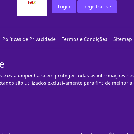
Login
Registrar-se
Políticas de Privacidade
Termos e Condições
Sitemap
de
ios e está empenhada em proteger todas as informações pe
tados são utilizados exclusivamente para fins de melhoria