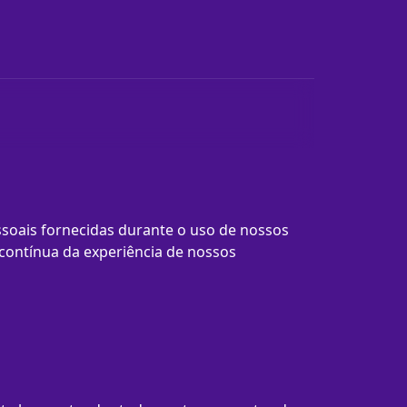
ssoais fornecidas durante o uso de nossos
 contínua da experiência de nossos