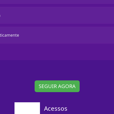
a
aticamente
SEGUIR AGORA
Acessos