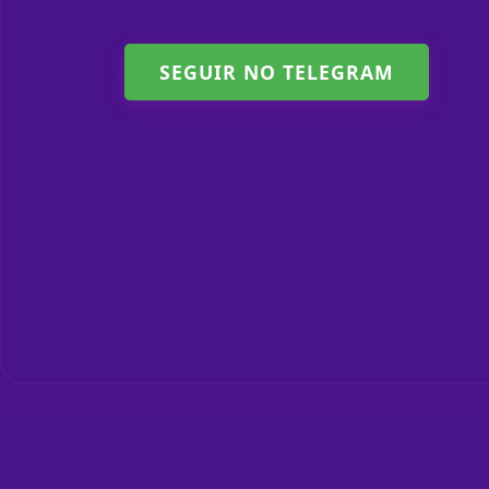
SEGUIR NO TELEGRAM