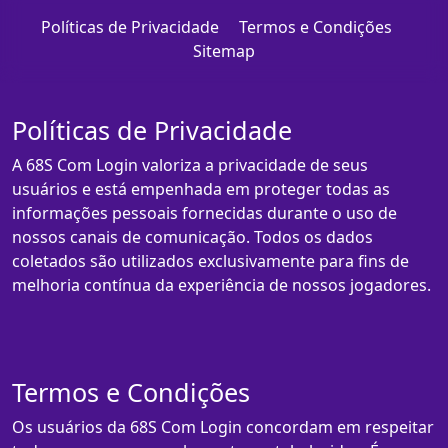
Políticas de Privacidade
Termos e Condições
Sitemap
Políticas de Privacidade
A 68S Com Login valoriza a privacidade de seus
usuários e está empenhada em proteger todas as
informações pessoais fornecidas durante o uso de
nossos canais de comunicação. Todos os dados
coletados são utilizados exclusivamente para fins de
melhoria contínua da experiência de nossos jogadores.
Termos e Condições
Os usuários da 68S Com Login concordam em respeitar