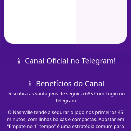
📱 Canal Oficial no Telegram!
📱 Benefícios do Canal
Descubra as vantagens de seguir a 68S Com Login no
Telegram
O Nashville tende a segurar o jogo nos primeiros 45
minutos, com linhas baixas e compactas. Apostar em
“Empate no 1º tempo” é uma estratégia comum para