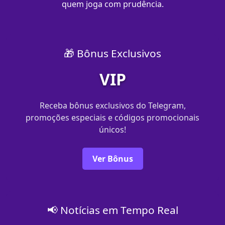
quem joga com prudência.
🎁 Bônus Exclusivos
VIP
Receba bônus exclusivos do Telegram,
promoções especiais e códigos promocionais
únicos!
Ver Bônus
📢 Notícias em Tempo Real