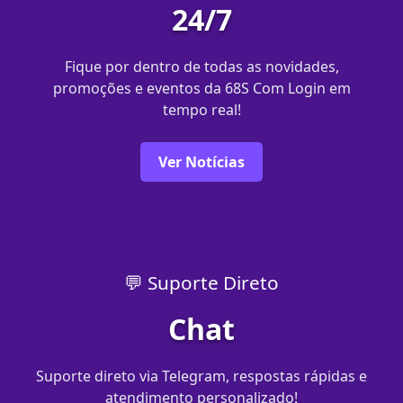
24/7
Fique por dentro de todas as novidades,
promoções e eventos da 68S Com Login em
tempo real!
Ver Notícias
💬 Suporte Direto
Chat
Suporte direto via Telegram, respostas rápidas e
atendimento personalizado!