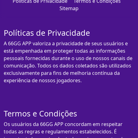
Políticas de Privacidade
Termos e Condições
Sitemap
Políticas de Privacidade
A 66GG APP valoriza a privacidade de seus usuários e
está empenhada em proteger todas as informações
pessoais fornecidas durante o uso de nossos canais de
comunicação. Todos os dados coletados são utilizados
exclusivamente para fins de melhoria contínua da
experiência de nossos jogadores.
Termos e Condições
Os usuários da 66GG APP concordam em respeitar
todas as regras e regulamentos estabelecidos. É