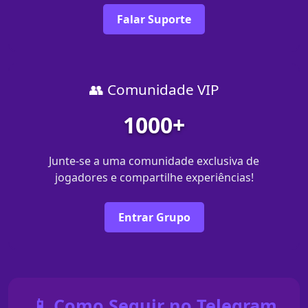
Falar Suporte
👥 Comunidade VIP
1000+
Junte-se a uma comunidade exclusiva de
jogadores e compartilhe experiências!
Entrar Grupo
📱 Como Seguir no Telegram