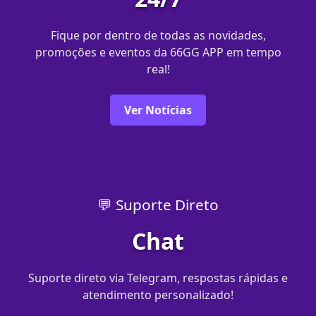
Fique por dentro de todas as novidades,
promoções e eventos da 66GG APP em tempo
real!
Ver Notícias
💬 Suporte Direto
Chat
Suporte direto via Telegram, respostas rápidas e
atendimento personalizado!