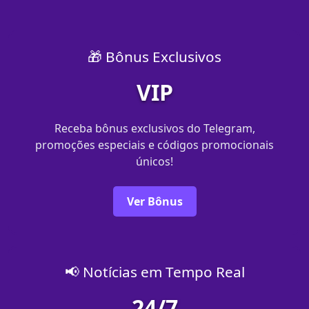
🎁 Bônus Exclusivos
VIP
Receba bônus exclusivos do Telegram,
promoções especiais e códigos promocionais
únicos!
Ver Bônus
📢 Notícias em Tempo Real
24/7