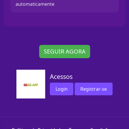
automaticamente
SEGUIR AGORA
Acessos
Login
Registrar-se