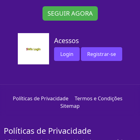
SEGUIR AGORA
Acessos
Login
Registrar-se
Políticas de Privacidade
Termos e Condições
Sitemap
Políticas de Privacidade