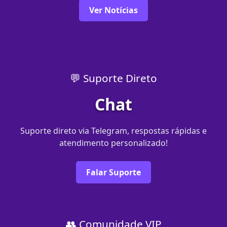
Ver Notícias
💬 Suporte Direto
Chat
Suporte direto via Telegram, respostas rápidas e
atendimento personalizado!
Falar Suporte
👥 Comunidade VIP