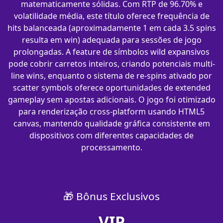
matematicamente sólidas. Com RTP de 96.70% e
volatilidade média, este título oferece frequência de
hits balanceada (aproximadamente 1 em cada 3.5 spins
resulta em win) adequada para sessões de jogo
prolongadas. A feature de símbolos wild expansivos
pode cobrir carretos inteiros, criando potenciais multi-
line wins, enquanto o sistema de re-spins ativado por
scatter symbols oferece oportunidades de extended
gameplay sem apostas adicionais. O jogo foi otimizado
para renderização cross-platform usando HTML5
canvas, mantendo qualidade gráfica consistente em
dispositivos com diferentes capacidades de
processamento.
🎁 Bônus Exclusivos
VIP