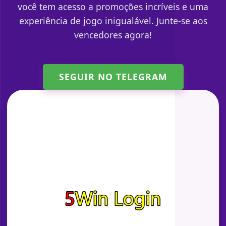
você tem acesso a promoções incríveis e uma
experiência de jogo inigualável. Junte-se aos
vencedores agora!
SEGUIR NO TELEGRAM