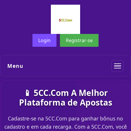
Login
Registrar-se
Menu
📱 5CC.Com A Melhor
Plataforma de Apostas
Cadastre-se na 5CC.Com para ganhar bônus no
cadastro e em cada recarga. Com a 5CC.Com, você