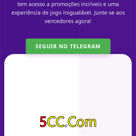
tem acesso a promoções incríveis e uma
experiência de jogo inigualável. Junte-se aos
vencedores agora!
SEGUIR NO TELEGRAM