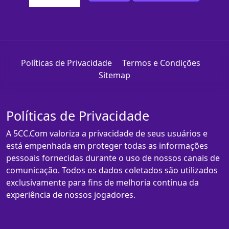
Políticas de Privacidade
Termos e Condições
Sitemap
Políticas de Privacidade
A 5CC.Com valoriza a privacidade de seus usuários e
está empenhada em proteger todas as informações
pessoais fornecidas durante o uso de nossos canais de
comunicação. Todos os dados coletados são utilizados
exclusivamente para fins de melhoria contínua da
experiência de nossos jogadores.