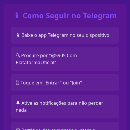
📱 Como Seguir no Telegram
📱 Baixe o app Telegram no seu dispositivo
🔍 Procure por "@5905 Com
PlataformaOficial"
👆 Toque em "Entrar" ou "Join"
🔔 Ative as notificações para não perder
nada