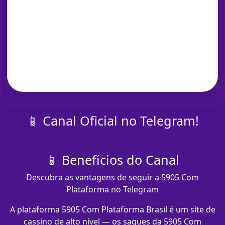
📱 Canal Oficial no Telegram!
📱 Benefícios do Canal
Descubra as vantagens de seguir a 5905 Com
Plataforma no Telegram
A plataforma 5905 Com Plataforma Brasil é um site de
cassino de alto nível — os saques da 5905 Com