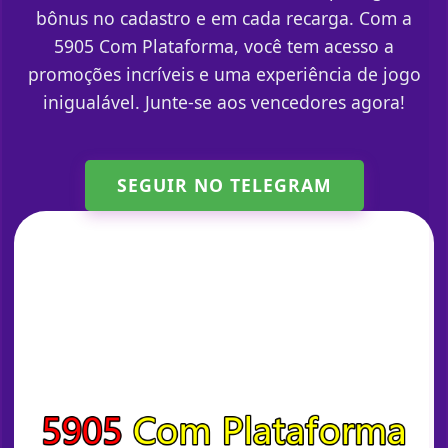
bônus no cadastro e em cada recarga. Com a
5905 Com Plataforma, você tem acesso a
promoções incríveis e uma experiência de jogo
inigualável. Junte-se aos vencedores agora!
SEGUIR NO TELEGRAM