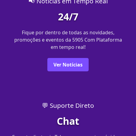
📢 Notícias em Tempo Real
24/7
Fique por dentro de todas as novidades,
promoções e eventos da 5905 Com Plataforma
em tempo real!
Ver Notícias
💬 Suporte Direto
Chat