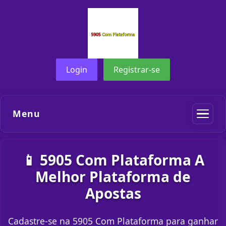
Login
Registrar-se
Menu
📱 5905 Com Plataforma A
Melhor Plataforma de
Apostas
Cadastre-se na 5905 Com Plataforma para ganhar