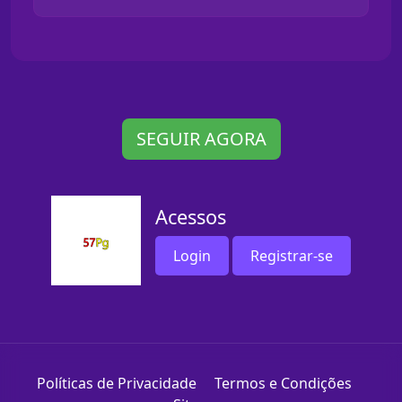
SEGUIR AGORA
Acessos
Login
Registrar-se
Políticas de Privacidade
Termos e Condições