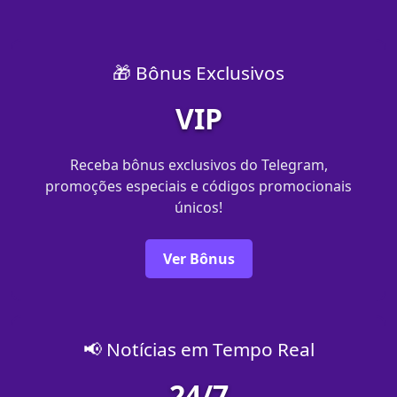
🎁 Bônus Exclusivos
VIP
Receba bônus exclusivos do Telegram,
promoções especiais e códigos promocionais
únicos!
Ver Bônus
📢 Notícias em Tempo Real
24/7