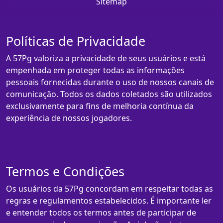
Sitemap
Políticas de Privacidade
A 57Pg valoriza a privacidade de seus usuários e está
empenhada em proteger todas as informações
pessoais fornecidas durante o uso de nossos canais de
comunicação. Todos os dados coletados são utilizados
exclusivamente para fins de melhoria contínua da
experiência de nossos jogadores.
Termos e Condições
Os usuários da 57Pg concordam em respeitar todas as
regras e regulamentos estabelecidos. É importante ler
e entender todos os termos antes de participar de