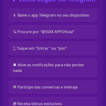
📱 Baixe o app Telegram no seu dispositivo
🔍 Procure por "@55XX APPOficial"
👆 Toque em "Entrar" ou "Join"
🔔 Ative as notificações para não perder
nada
💬 Participe das conversas e interaja
🎁 Receba bônus exclusivos