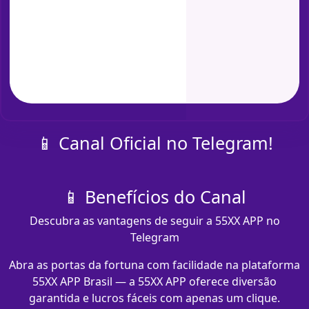
📱 Canal Oficial no Telegram!
📱 Benefícios do Canal
Descubra as vantagens de seguir a 55XX APP no
Telegram
Abra as portas da fortuna com facilidade na plataforma
55XX APP Brasil — a 55XX APP oferece diversão
garantida e lucros fáceis com apenas um clique.