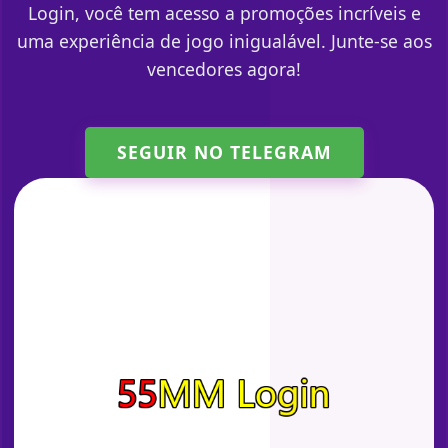
Login, você tem acesso a promoções incríveis e
uma experiência de jogo inigualável. Junte-se aos
vencedores agora!
SEGUIR NO TELEGRAM