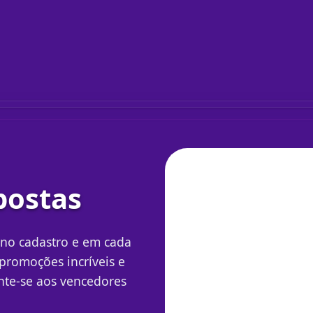
postas
no cadastro e em cada
promoções incríveis e
unte-se aos vencedores