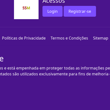
Acessos
Login
Registrar-se
Políticas de Privacidade
Termos e Condições
Sitemap
de
rios e está empenhada em proteger todas as informações pe
tados são utilizados exclusivamente para fins de melhoria