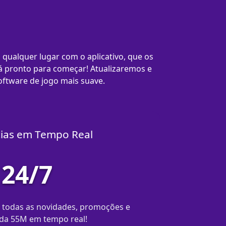
qualquer lugar com o aplicativo, que os
á pronto para começar! Atualizaremos e
ftware de jogo mais suave.
cias em Tempo Real
24/7
e todas as novidades, promoções e
da 55M em tempo real!