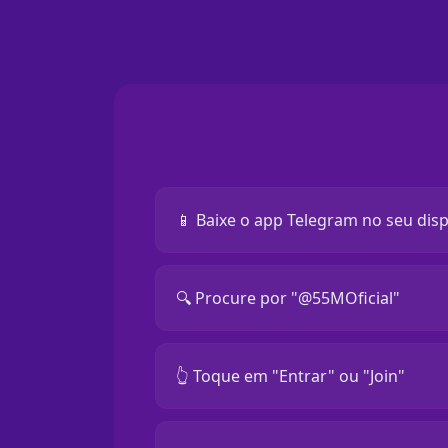
📱 Baixe o app Telegram no seu disp
🔍 Procure por "@55MOficial"
👆 Toque em "Entrar" ou "Join"