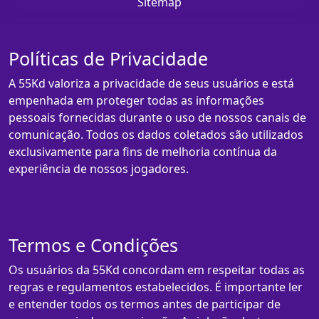
Sitemap
Políticas de Privacidade
A 55Kd valoriza a privacidade de seus usuários e está
empenhada em proteger todas as informações
pessoais fornecidas durante o uso de nossos canais de
comunicação. Todos os dados coletados são utilizados
exclusivamente para fins de melhoria contínua da
experiência de nossos jogadores.
Termos e Condições
Os usuários da 55Kd concordam em respeitar todas as
regras e regulamentos estabelecidos. É importante ler
e entender todos os termos antes de participar de