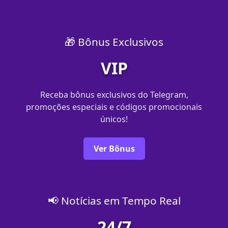
🎁 Bônus Exclusivos
VIP
Receba bônus exclusivos do Telegram,
promoções especiais e códigos promocionais
únicos!
Ver Bônus
📢 Notícias em Tempo Real
24/7