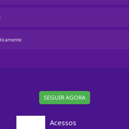
a
aticamente
SEGUIR AGORA
Acessos