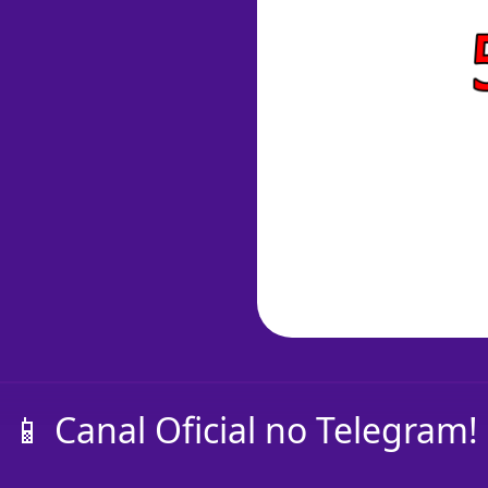
📱 Canal Oficial no Telegram!