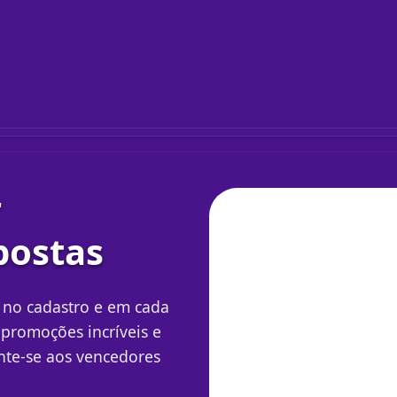
r
postas
 no cadastro e em cada
 promoções incríveis e
unte-se aos vencedores