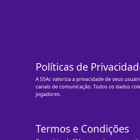
Políticas de Privacida
A 55Ac valoriza a privacidade de seus usuá
canais de comunicação. Todos os dados cole
jogadores.
Termos e Condições