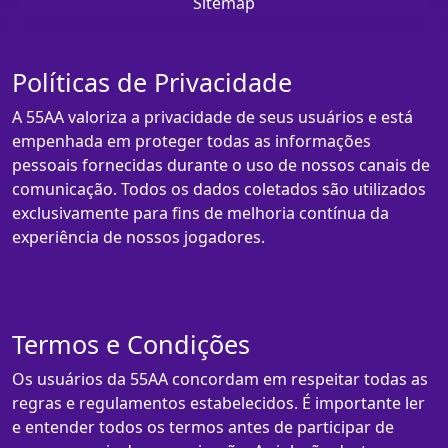
Sitemap
Políticas de Privacidade
A 55AA valoriza a privacidade de seus usuários e está
empenhada em proteger todas as informações
pessoais fornecidas durante o uso de nossos canais de
comunicação. Todos os dados coletados são utilizados
exclusivamente para fins de melhoria contínua da
experiência de nossos jogadores.
Termos e Condições
Os usuários da 55AA concordam em respeitar todas as
regras e regulamentos estabelecidos. É importante ler
e entender todos os termos antes de participar de