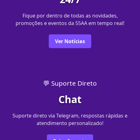
Fique por dentro de todas as novidades,
promoções e eventos da 55AA em tempo real!
Ver Notícias
💬 Suporte Direto
Chat
Suporte direto via Telegram, respostas rápidas e
atendimento personalizado!