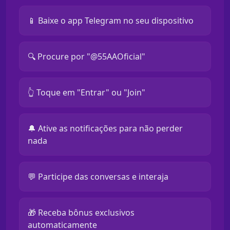
📱 Baixe o app Telegram no seu dispositivo
🔍 Procure por "@55AAOficial"
👆 Toque em "Entrar" ou "Join"
🔔 Ative as notificações para não perder
nada
💬 Participe das conversas e interaja
🎁 Receba bônus exclusivos
automaticamente