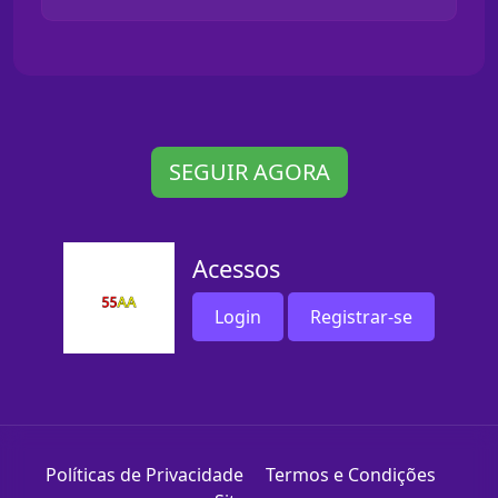
SEGUIR AGORA
Acessos
Login
Registrar-se
Políticas de Privacidade
Termos e Condições