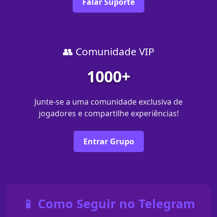
Falar Suporte
👥 Comunidade VIP
1000+
Junte-se a uma comunidade exclusiva de
jogadores e compartilhe experiências!
Entrar Grupo
📱 Como Seguir no Telegram