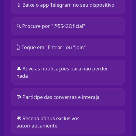
📱 Baixe o app Telegram no seu dispositivo
🔍 Procure por "@5542Oficial"
👆 Toque em "Entrar" ou "Join"
🔔 Ative as notificações para não perder
nada
💬 Participe das conversas e interaja
🎁 Receba bônus exclusivos
automaticamente