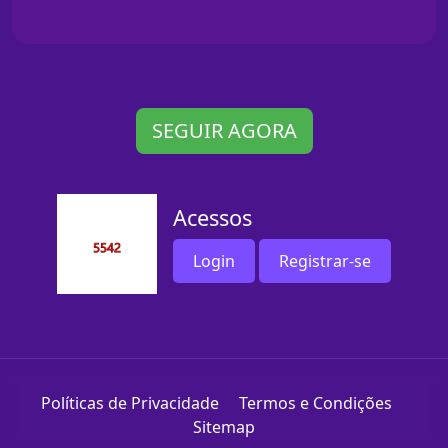
SEGUIR AGORA
Acessos
Login
Registrar-se
Políticas de Privacidade
Termos e Condições
Sitemap