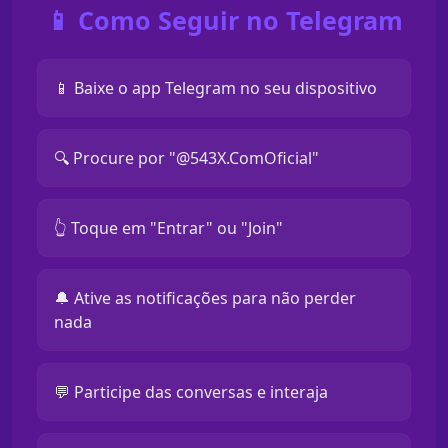
📱 Como Seguir no Telegram
📱 Baixe o app Telegram no seu dispositivo
🔍 Procure por "@543X.ComOficial"
👆 Toque em "Entrar" ou "Join"
🔔 Ative as notificações para não perder
nada
💬 Participe das conversas e interaja