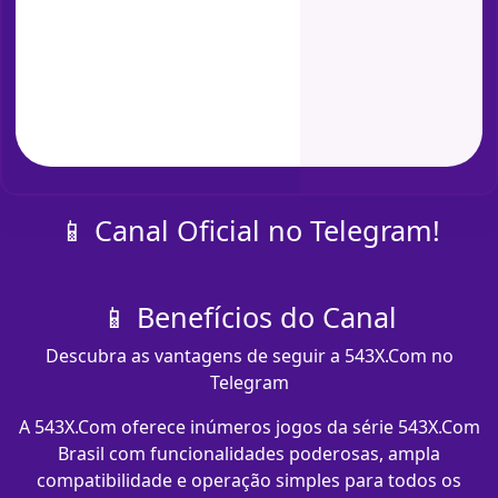
📱 Canal Oficial no Telegram!
📱 Benefícios do Canal
Descubra as vantagens de seguir a 543X.Com no
Telegram
A 543X.Com oferece inúmeros jogos da série 543X.Com
Brasil com funcionalidades poderosas, ampla
compatibilidade e operação simples para todos os