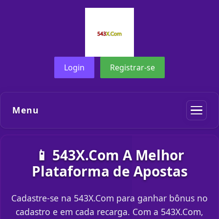
Login
Registrar-se
Menu
📱 543X.Com A Melhor
Plataforma de Apostas
Cadastre-se na 543X.Com para ganhar bônus no
cadastro e em cada recarga. Com a 543X.Com,