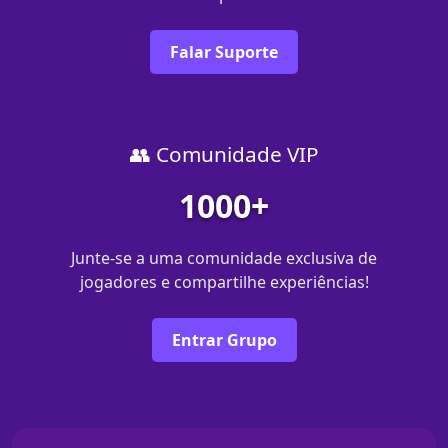
Falar Suporte
👥 Comunidade VIP
1000+
Junte-se a uma comunidade exclusiva de
jogadores e compartilhe experiências!
Entrar Grupo