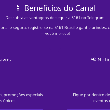
📱 Benefícios do Canal
Descubra as vantagens de seguir a 5161 no Telegram
ional e segura; registre-se na 5161 Brasil e ganhe brindes
— você merece!
sivos
📢 Notí
m, promoções especiais
Fique por dentro d
s únicos!
eventos 