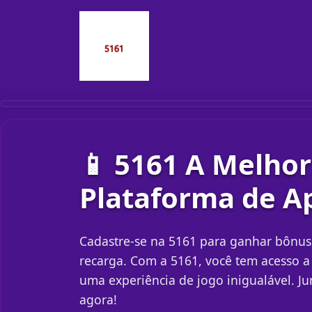
📱 5161 A Melhor
Plataforma de A
Cadastre-se na 5161 para ganhar bônus
recarga. Com a 5161, você tem acesso a
uma experiência de jogo inigualável. J
agora!