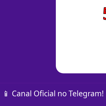
📱 Canal Oficial no Telegram!