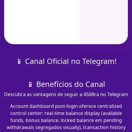
📱 Canal Oficial no Telegram!
📱 Benefícios do Canal
Descubra as vantagens de seguir a 456Bra no Telegram
Account dashboard post-login oferece centralized
control center: real-time balance display (available
funds, bonus balance, locked balance em pending
withdrawals segregados visually), transaction history