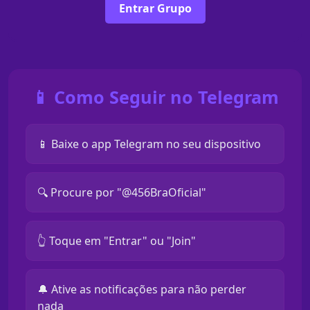
Entrar Grupo
📱 Como Seguir no Telegram
📱 Baixe o app Telegram no seu dispositivo
🔍 Procure por "@456BraOficial"
👆 Toque em "Entrar" ou "Join"
🔔 Ative as notificações para não perder
nada