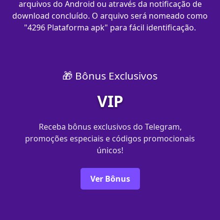
arquivos do Android ou através da notificação de
download concluído. O arquivo será nomeado como
"4296 Plataforma apk" para fácil identificação.
🎁 Bônus Exclusivos
VIP
Receba bônus exclusivos do Telegram,
promoções especiais e códigos promocionais
únicos!
Ver Bônus