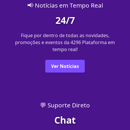
📢 Notícias em Tempo Real
24/7
Fique por dentro de todas as novidades,
promoções e eventos da 4296 Plataforma em
tempo real!
Ver Notícias
💬 Suporte Direto
Chat