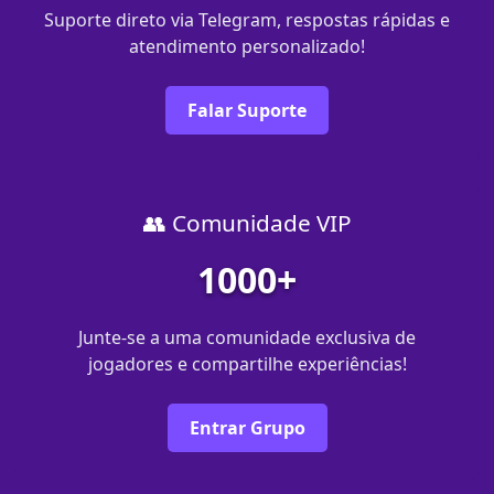
Suporte direto via Telegram, respostas rápidas e
atendimento personalizado!
Falar Suporte
👥 Comunidade VIP
1000+
Junte-se a uma comunidade exclusiva de
jogadores e compartilhe experiências!
Entrar Grupo