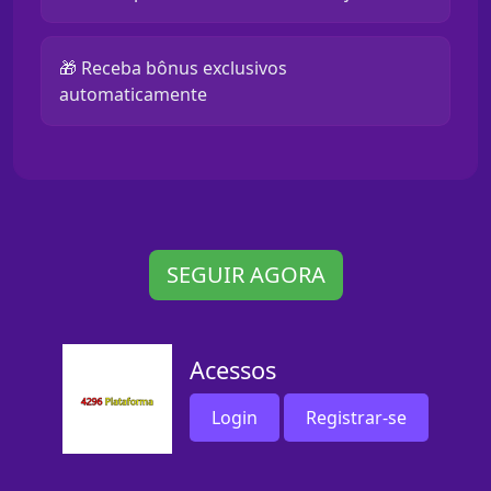
🎁 Receba bônus exclusivos
automaticamente
SEGUIR AGORA
Acessos
Login
Registrar-se