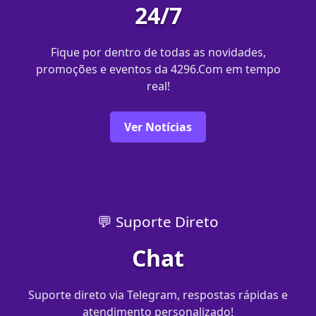
24/7
Fique por dentro de todas as novidades,
promoções e eventos da 4296.Com em tempo
real!
Ver Notícias
💬 Suporte Direto
Chat
Suporte direto via Telegram, respostas rápidas e
atendimento personalizado!