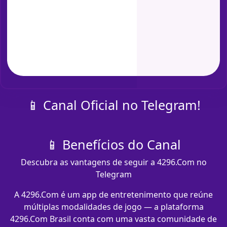
📱 Canal Oficial no Telegram!
📱 Benefícios do Canal
Descubra as vantagens de seguir a 4296.Com no
Telegram
A 4296.Com é um app de entretenimento que reúne
múltiplas modalidades de jogo — a plataforma
4296.Com Brasil conta com uma vasta comunidade de