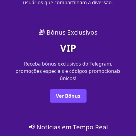
usuários que compartilham a diversão.
🎁 Bônus Exclusivos
VIP
Receba bônus exclusivos do Telegram,
promoções especiais e códigos promocionais
únicos!
Ver Bônus
📢 Notícias em Tempo Real