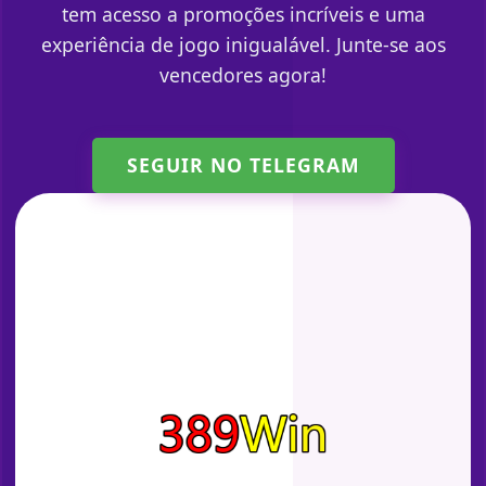
tem acesso a promoções incríveis e uma
experiência de jogo inigualável. Junte-se aos
vencedores agora!
SEGUIR NO TELEGRAM