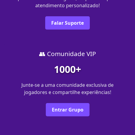
atendimento personalizado!
Falar Suporte
👥 Comunidade VIP
1000+
Junte-se a uma comunidade exclusiva de
jogadores e compartilhe experiências!
Entrar Grupo