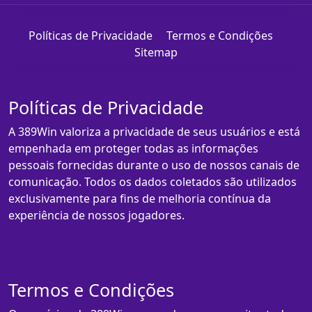
Políticas de Privacidade
Termos e Condições
Sitemap
Políticas de Privacidade
A 389Win valoriza a privacidade de seus usuários e está
empenhada em proteger todas as informações
pessoais fornecidas durante o uso de nossos canais de
comunicação. Todos os dados coletados são utilizados
exclusivamente para fins de melhoria contínua da
experiência de nossos jogadores.
Termos e Condições