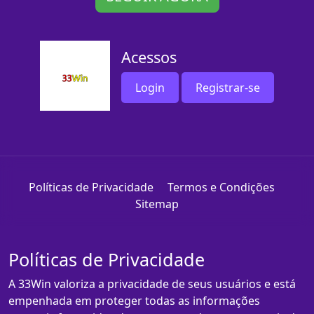
Acessos
Login
Registrar-se
Políticas de Privacidade
Termos e Condições
Sitemap
Políticas de Privacidade
A 33Win valoriza a privacidade de seus usuários e está
empenhada em proteger todas as informações