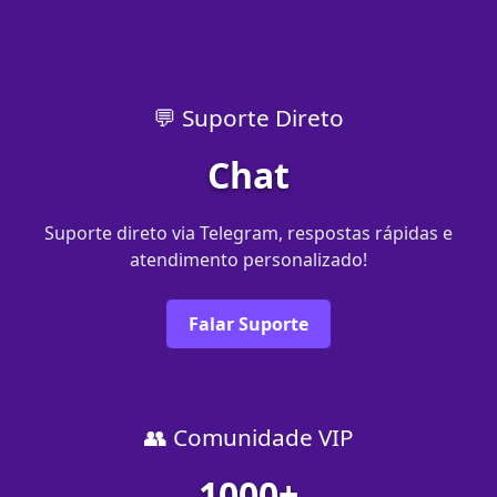
💬 Suporte Direto
Chat
Suporte direto via Telegram, respostas rápidas e
atendimento personalizado!
Falar Suporte
👥 Comunidade VIP
1000+