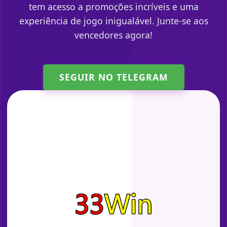
tem acesso a promoções incríveis e uma
experiência de jogo inigualável. Junte-se aos
vencedores agora!
SEGUIR NO TELEGRAM