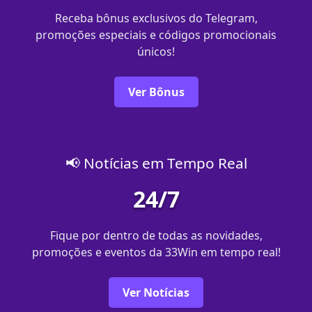
Receba bônus exclusivos do Telegram,
promoções especiais e códigos promocionais
únicos!
Ver Bônus
📢 Notícias em Tempo Real
24/7
Fique por dentro de todas as novidades,
promoções e eventos da 33Win em tempo real!
Ver Notícias