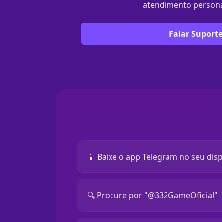
atendimento persona
Falar Suport
📱 Baixe o app Telegram no seu disp
🔍 Procure por "@332GameOficial"