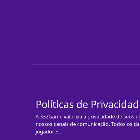
Políticas de Privacida
A 332Game valoriza a privacidade de seus 
nossos canais de comunicação. Todos os dad
jogadores.