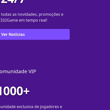
e todas as novidades, promoções e
 332Game em tempo real!
Ver Notícias
Comunidade VIP
1000+
unidade exclusiva de jogadores e