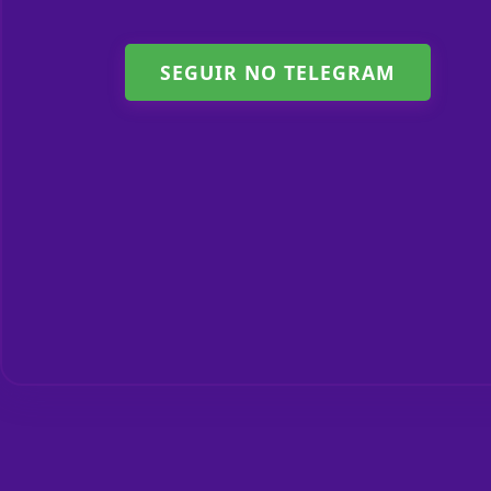
SEGUIR NO TELEGRAM