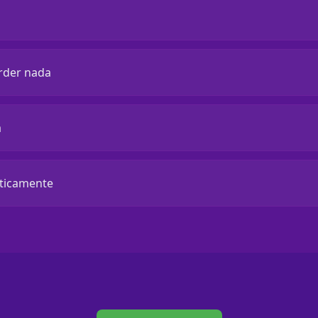
erder nada
a
aticamente