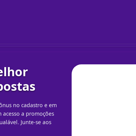
elhor
postas
ônus no cadastro e em
m acesso a promoções
ualável. Junte-se aos