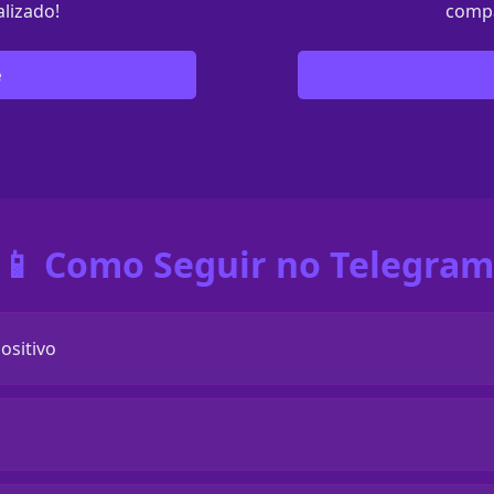
lizado!
compa
e
📱 Como Seguir no Telegram
ositivo