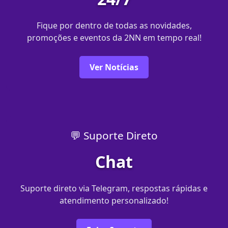
Fique por dentro de todas as novidades,
promoções e eventos da 2NN em tempo real!
Ver Notícias
💬 Suporte Direto
Chat
Suporte direto via Telegram, respostas rápidas e
atendimento personalizado!