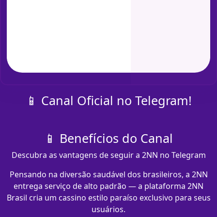
📱 Canal Oficial no Telegram!
📱 Benefícios do Canal
Descubra as vantagens de seguir a 2NN no Telegram
Pensando na diversão saudável dos brasileiros, a 2NN
entrega serviço de alto padrão — a plataforma 2NN
Brasil cria um cassino estilo paraíso exclusivo para seus
usuários.