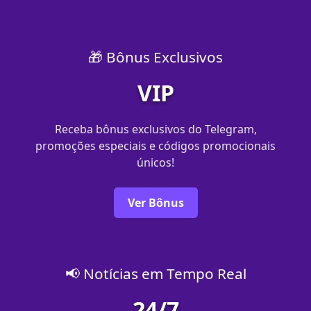
🎁 Bônus Exclusivos
VIP
Receba bônus exclusivos do Telegram,
promoções especiais e códigos promocionais
únicos!
Ver Bônus
📢 Notícias em Tempo Real
24/7