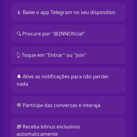
📱 Baixe o app Telegram no seu dispositivo
🔍 Procure por "@2NNOficial"
👆 Toque em "Entrar" ou "Join"
🔔 Ative as notificações para não perder
nada
💬 Participe das conversas e interaja
🎁 Receba bônus exclusivos
automaticamente