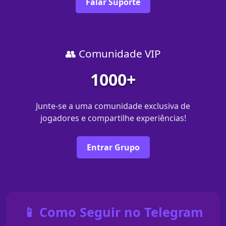
Falar Suporte
👥 Comunidade VIP
1000+
Junte-se a uma comunidade exclusiva de
jogadores e compartilhe experiências!
Entrar Grupo
📱 Como Seguir no Telegram