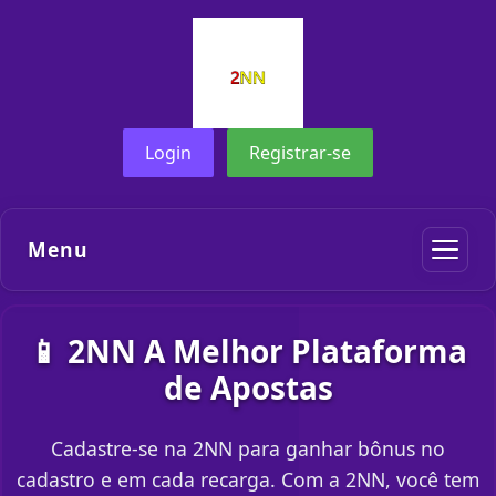
Login
Registrar-se
Menu
📱 2NN A Melhor Plataforma
de Apostas
Cadastre-se na 2NN para ganhar bônus no
cadastro e em cada recarga. Com a 2NN, você tem