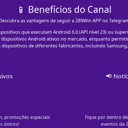
📱 Benefícios do Canal
Descubra as vantagens de seguir a 289Win APP no Telegra
positivos que executam Android 6.0 (API nível 23) ou superio
 dispositivos Android ativos no mercado, enquanto permit
m dispositivos de diferentes fabricantes, incluindo Samsung
sivos
📢 Notí
m, promoções especiais
Fique por dentro d
s únicos!
eventos da 