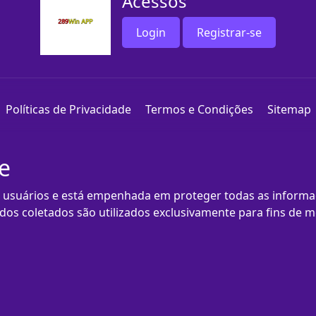
Acessos
Login
Registrar-se
Políticas de Privacidade
Termos e Condições
Sitemap
de
s usuários e está empenhada em proteger todas as informa
os coletados são utilizados exclusivamente para fins de m