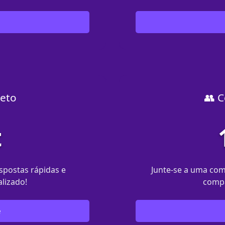
reto
👥 
t
espostas rápidas e
Junte-se a uma com
lizado!
compa
e