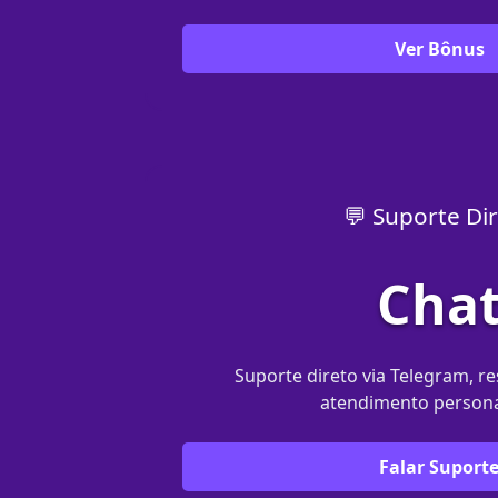
Ver Bônus
💬 Suporte Di
Cha
Suporte direto via Telegram, r
atendimento persona
Falar Suport