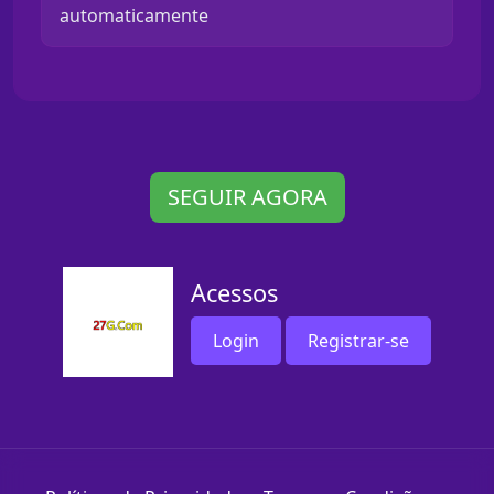
automaticamente
SEGUIR AGORA
Acessos
Login
Registrar-se