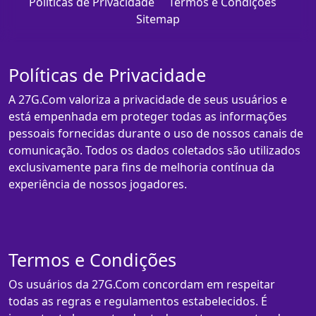
Políticas de Privacidade
Termos e Condições
Sitemap
Políticas de Privacidade
A 27G.Com valoriza a privacidade de seus usuários e
está empenhada em proteger todas as informações
pessoais fornecidas durante o uso de nossos canais de
comunicação. Todos os dados coletados são utilizados
exclusivamente para fins de melhoria contínua da
experiência de nossos jogadores.
Termos e Condições
Os usuários da 27G.Com concordam em respeitar
todas as regras e regulamentos estabelecidos. É