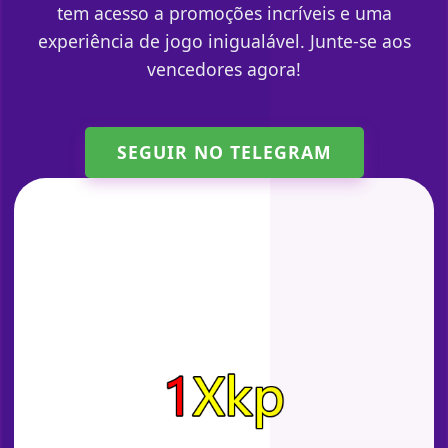
tem acesso a promoções incríveis e uma
experiência de jogo inigualável. Junte-se aos
vencedores agora!
SEGUIR NO TELEGRAM