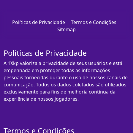
Políticas de Privacidade
Termos e Condições
Sitemap
Políticas de Privacidade
A 1Xkp valoriza a privacidade de seus usuários e está
empenhada em proteger todas as informações
pessoais fornecidas durante o uso de nossos canais de
comunicação. Todos os dados coletados são utilizados
exclusivamente para fins de melhoria contínua da
experiência de nossos jogadores.
Termos e Condições