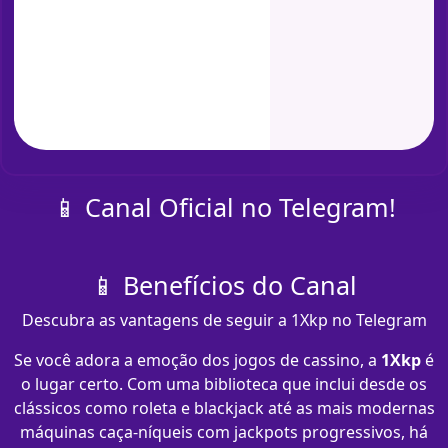
📱 Canal Oficial no Telegram!
📱 Benefícios do Canal
Descubra as vantagens de seguir a 1Xkp no Telegram
Se você adora a emoção dos jogos de cassino, a
1Xkp
é
o lugar certo. Com uma biblioteca que inclui desde os
clássicos como roleta e blackjack até as mais modernas
máquinas caça-níqueis com jackpots progressivos, há