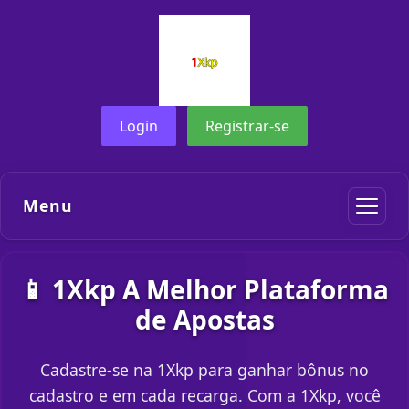
Login
Registrar-se
Menu
📱 1Xkp A Melhor Plataforma
de Apostas
Cadastre-se na 1Xkp para ganhar bônus no
cadastro e em cada recarga. Com a 1Xkp, você