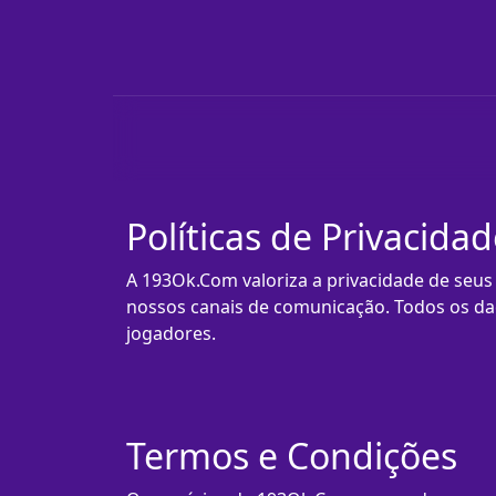
Políticas de Privacida
A 193Ok.Com valoriza a privacidade de seu
nossos canais de comunicação. Todos os dad
jogadores.
Termos e Condições