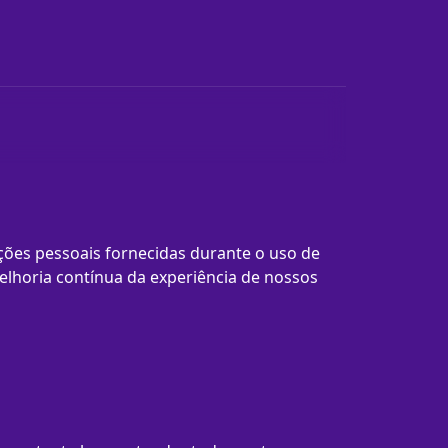
ções pessoais fornecidas durante o uso de
elhoria contínua da experiência de nossos