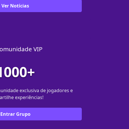
Ver Notícias
Comunidade VIP
1000+
unidade exclusiva de jogadores e
rtilhe experiências!
Entrar Grupo