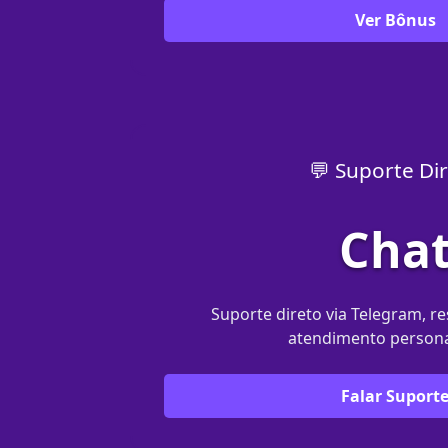
Ver Bônus
💬 Suporte Di
Cha
Suporte direto via Telegram, r
atendimento persona
Falar Suport