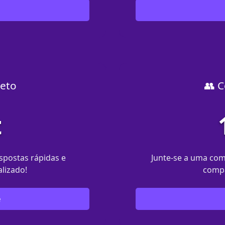
reto
👥 
t
espostas rápidas e
Junte-se a uma com
lizado!
compa
e