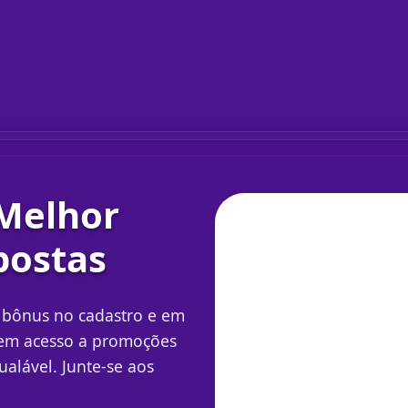
Melhor
postas
 bônus no cadastro e em
tem acesso a promoções
ualável. Junte-se aos