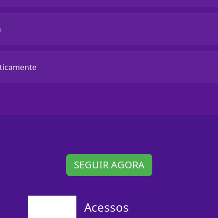
a
aticamente
SEGUIR AGORA
Acessos