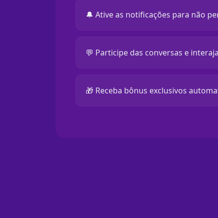
🔔 Ative as notificações para não p
💬 Participe das conversas e interaj
🎁 Receba bônus exclusivos autom