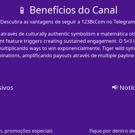
📱 Benefícios do Canal
Descubra as vantagens de seguir a 123Br.Com no Telegram
através de culturally authentic symbolism e matemática ot
uent feature triggers creating sustained engagement. O 5×3
multiplicando ways to win exponencialmente. Tiger wild sy
inations, amplificando payouts através de multiple payline
sivos
📢 Notí
m, promoções especiais
Fique por dentro d