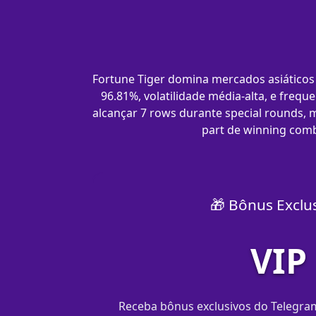
Fortune Tiger domina mercados asiáticos 
96.81%, volatilidade média-alta, e freq
alcançar 7 rows durante special rounds, 
part de winning comb
🎁 Bônus Exclu
VIP
Receba bônus exclusivos do Telegra