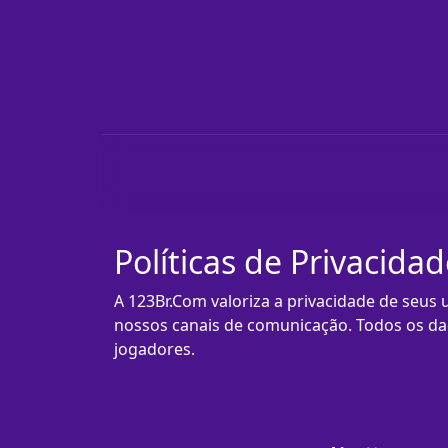
Políticas de Privacida
A 123Br.Com valoriza a privacidade de seus
nossos canais de comunicação. Todos os dad
jogadores.