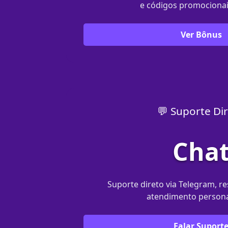
e códigos promocionai
Ver Bônus
💬 Suporte Di
Cha
Suporte direto via Telegram, r
atendimento persona
Falar Suport