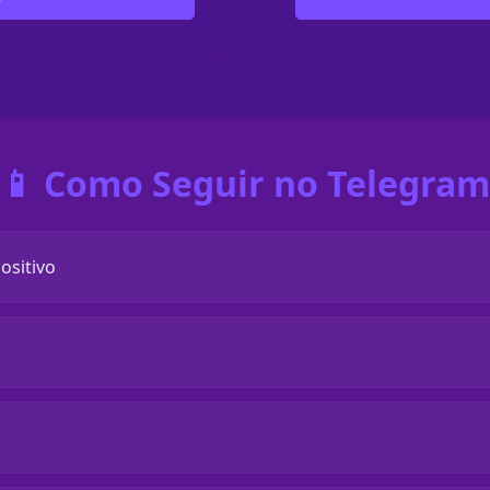
📱 Como Seguir no Telegram
ositivo