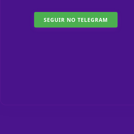
SEGUIR NO TELEGRAM