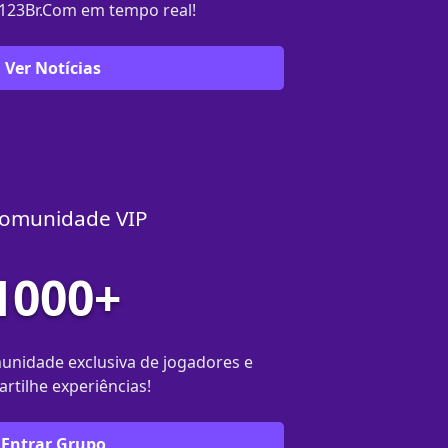
 123Br.Com em tempo real!
Ver Notícias
Comunidade VIP
1000+
unidade exclusiva de jogadores e
rtilhe experiências!
Entrar Grupo